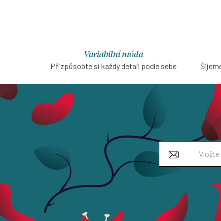
Variabilní móda
Přizpůsobte si každý detail podle sebe
Šijeme