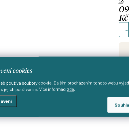
0
Kč
Měrn
cena
vení cookies
Od
d
eb používá soubory cookie. Dalším procházením tohoto webu vyjad
 s jejich používáním. Více informací
zde
.
avení
Souhl