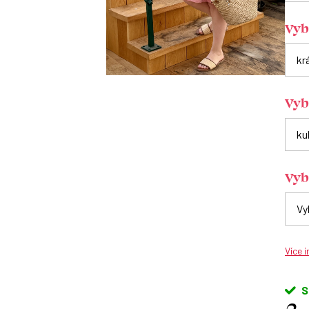
Vyb
Vybe
Vyb
Více 
S
2