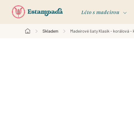
Přejít
na
Léto s madeirou
obsah
Skladem
Madeirové šaty Klasik - korálová - 
Domů