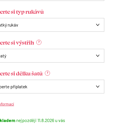
erte si typ rukávů
rte si výstřih
?
erte si délku šatů
?
informací
kladem
11.8.2026