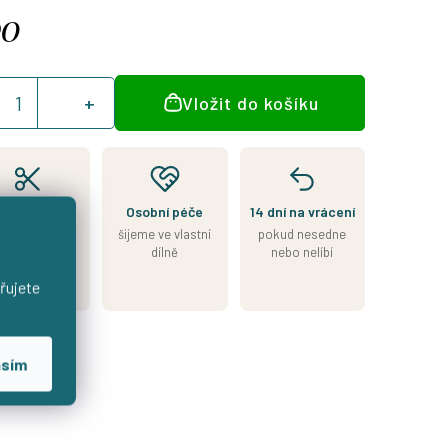
90
á
Vložit do košíku
:
Kousek je
Osobní péče
14 dní na vrácení
skladem
šijeme ve vlastní
pokud nesedne
esíláme do 2
dílně
nebo nelíbí
nů od přijetí
řujete
platby
asím