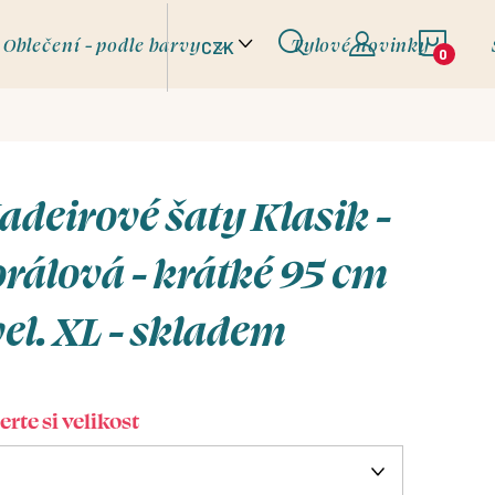
NÁKU
Oblečení - podle barvy
Tylové novinky
CZK
KOŠÍ
deirové šaty Klasik -
rálová - krátké 95 cm
vel. XL - skladem
rte si velikost