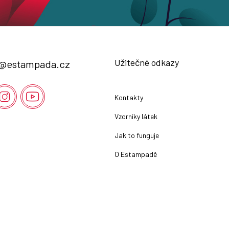
Užitečné odkazy
@
estampada.cz
Kontakty
Vzorníky látek
Jak to funguje
O Estampadě