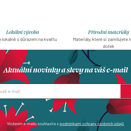
Lokální výroba
Přírodní materiály
 lokálně s důrazem na kvalitu
Materiály, které si zamilujete 
dotek
Aktuální novinky a slevy na váš e-mail
Vložením e-mailu souhlasíte s
podmínkami ochrany osobních údajů