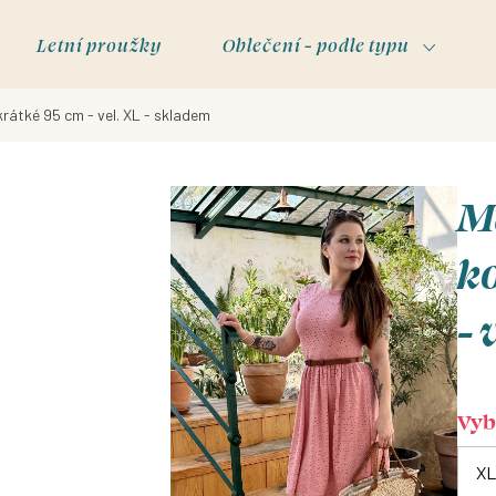
Letní proužky
Oblečení - podle typu
krátké 95 cm - vel. XL - skladem
Ma
ko
- 
Vybe