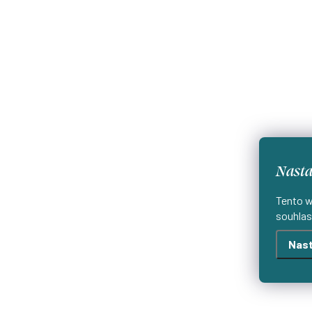
Nasta
Tento w
souhlas
Nast