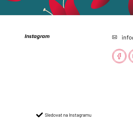
Z
á
Instagram
info
p
a
t
í
Sledovat na Instagramu