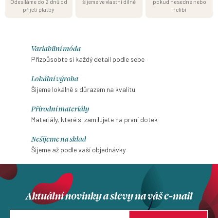
Odesíláme do 2 dnů od
šijeme ve vlastní dílně
pokud nesedne nebo
přijetí platby
nelíbí
Variabilní móda
Přizpůsobte si každý detail podle sebe
Lokální výroba
Šijeme lokálně s důrazem na kvalitu
Přírodní materiály
Materiály, které si zamilujete na první dotek
Nešijeme na sklad
Šijeme až podle vaší objednávky
Aktuální novinky a slevy na váš e-mail