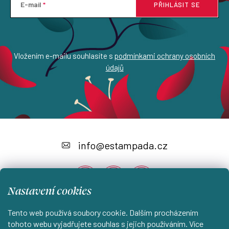
E-mail
PŘIHLÁSIT SE
Vložením e-mailu souhlasíte s
podmínkami ochrany osobních
údajů
Z
á
info
@
estampada.cz
p
a
Nastavení cookies
t
í
Tento web používá soubory cookie. Dalším procházením
Instagram
tohoto webu vyjadřujete souhlas s jejich používáním. Více