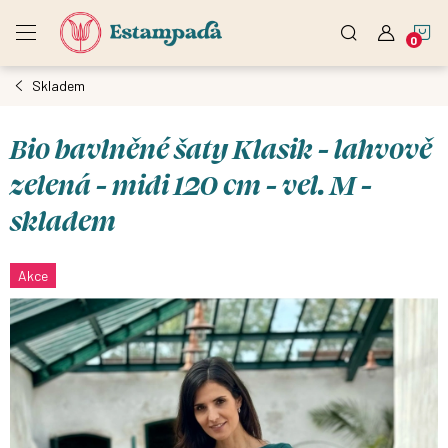
Přejít
N
na
obsah
Skladem
K
Bio bavlněné šaty Klasik - lahvově
zelená - midi 120 cm - vel. M -
skladem
Akce