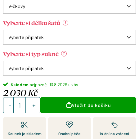
Vyberte si délku šatů
?
Vyberte si typ sukně
?
Skladem
13.8.2026
2 030 Kč
Měrná
Vložit do košíku
cena:
Kousek je skladem
Osobní péče
14 dní na vrácení