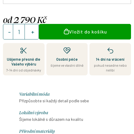
od
2 790 Kč
Měrná
Vložit do košíku
cena:
Ušijeme přesně dle
Osobní péče
14 dní na vrácení
Vašeho výběru
šijeme ve vlastní dílně
pokud nesedne nebo
7–14 dní od objednávky
nelíbí
Variabilní móda
Přizpůsobte si každý detail podle sebe
Lokální výroba
Šijeme lokálně s důrazem na kvalitu
Přírodní materiály