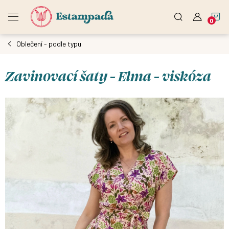
Přejít
N
na
obsah
Oblečení - podle typu
K
Zavinovací šaty - Elma - viskóza