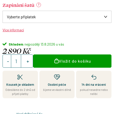
Zapínání šatů
?
Více informací
Skladem
13.8.2026
2 890 Kč
Měrná
Vložit do košíku
cena:
Kousek je skladem
Osobní péče
14 dní na vrácení
Odesíláme do 2 dnů od
šijeme ve vlastní dílně
pokud nesedne nebo
přijetí platby
nelíbí
Variabilní móda