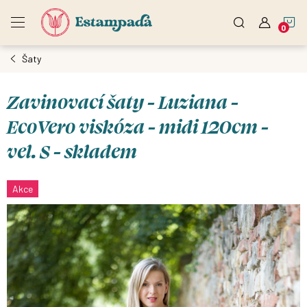
Přejít
N
na
obsah
Šaty
K
Zavinovací šaty - Luziana -
EcoVero viskóza - midi 120cm -
vel. S - skladem
Akce