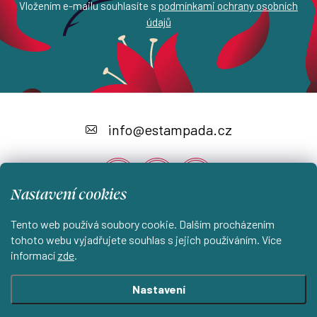
Vložením e-mailu souhlasíte s
podmínkami ochrany osobních
údajů
Z
á
info
@
estampada.cz
p
a
Nastavení cookies
t
í
Tento web používá soubory cookie. Dalším procházením
Instagram
tohoto webu vyjadřujete souhlas s jejich používáním. Více
informací
zde
.
Shoptet.cz
KantorStudio.cz
Nastavení