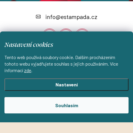
Z
á
info
@
estampada.cz
p
a
Nastavení cookies
t
í
Tento web používá soubory cookie. Dalším procházením
Instagram
tohoto webu vyjadřujete souhlas s jejich používáním. Více
informací
zde
.
Shoptet.cz
KantorStudio.cz
Nastavení
Copyright 2026
ESTAMPADA s.r.o.
. Všechna práva vyhrazena.
Souhlasím
Upravit nastavení cookies
Vytvořil Shoptet