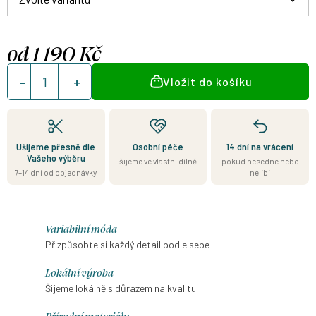
od
1 190 Kč
Měrná
Vložit do košíku
cena:
Ušijeme přesně dle
Osobní péče
14 dní na vrácení
Vašeho výběru
šijeme ve vlastní dílně
pokud nesedne nebo
7–14 dní od objednávky
nelíbí
Variabilní móda
Přizpůsobte si každý detail podle sebe
Lokální výroba
Šijeme lokálně s důrazem na kvalitu