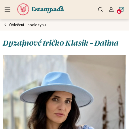
Přejít
N
na
obsah
Oblečení - podle typu
K
Dyzajnové tričko Klasik - Dalina