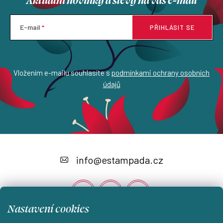
E-mail
PŘIHLÁSIT SE
Vložením e-mailu souhlasíte s
podmínkami ochrany osobních
údajů
Z
á
info
@
estampada.cz
p
a
t
Nastavení cookies