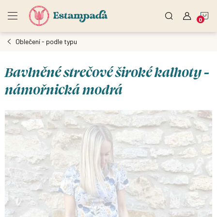
Přejít
N
na
obsah
Oblečení - podle typu
K
Bavlněné strečové široké kalhoty -
námořnická modrá