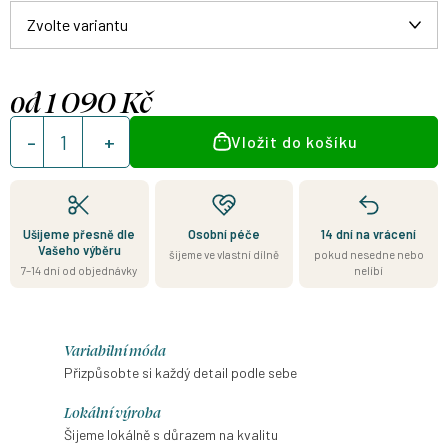
od
1 090 Kč
Měrná
Vložit do košíku
cena:
Ušijeme přesně dle
Osobní péče
14 dní na vrácení
Vašeho výběru
šijeme ve vlastní dílně
pokud nesedne nebo
7–14 dní od objednávky
nelíbí
Variabilní móda
Přizpůsobte si každý detail podle sebe
Lokální výroba
Šijeme lokálně s důrazem na kvalitu