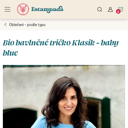
Přejít
N
na
obsah
Oblečení - podle typu
K
Bio bavlněné tričko Klasik - baby
blue