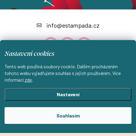
Z
á
info
@
estampada.cz
p
a
Nastavení cookies
t
í
Tento web používá soubory cookie. Dalším procházením
Instagram
tohoto webu vyjadřujete souhlas s jejich používáním. Více
informací
zde
.
Shoptet.cz
KantorStudio.cz
Nastavení
Copyright 2026
ESTAMPADA s.r.o.
. Všechna práva vyhrazena.
Souhlasím
Upravit nastavení cookies
Vytvořil Shoptet