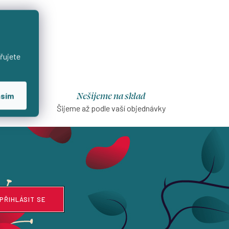
řujete
Nešijeme na sklad
asím
na první
Šijeme až podle vaší objednávky
PŘIHLÁSIT SE