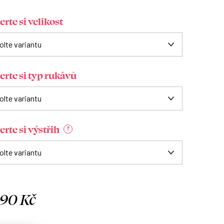
rte si velikost
erte si typ rukávů
rte si výstřih
?
090 Kč
á
: