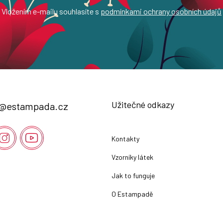
Vložením e-mailu souhlasíte s
podmínkami ochrany osobních údajů
Užitečné odkazy
@
estampada.cz
Kontakty
Vzorníky látek
Jak to funguje
O Estampadě