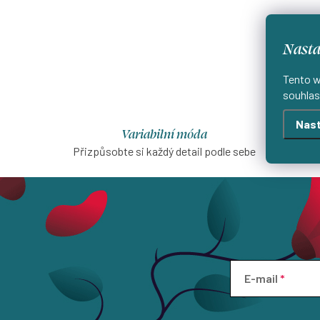
Nasta
Tento w
souhlas
Nast
Variabilní móda
Přizpůsobte si každý detail podle sebe
Šijeme
E-mail