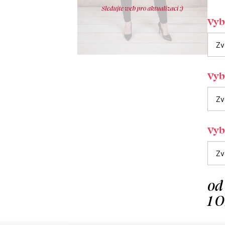
Vybe
Vyb
Vybe
od
1 
Měrn
cena