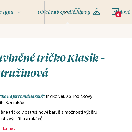
NÁKU
e typu
Oblečení - podle barvy
Tylové
CZK
KOŠÍ
vlněné tričko Klasik -
stružinová
ka na fotce má na sobě:
tričko vel. XS, lodičkový
ih, 3/4 rukáv.
ěné tričko v ostružinové barvě s možností výběru
osti, výstřihu a rukávů.
 informací