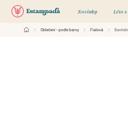
Přejít
na
Novinky
Léto 
obsah
Oblečení - podle barvy
Fialová
Bavlněn
Domů