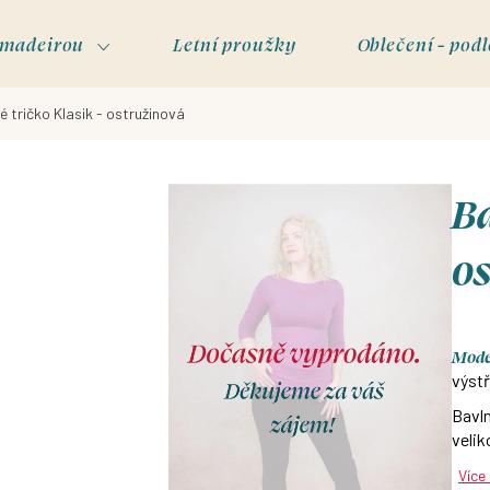
s madeirou
Letní proužky
Oblečení - podl
é tričko Klasik - ostružinová
Ba
o
Model
výstř
Bavln
velik
Více