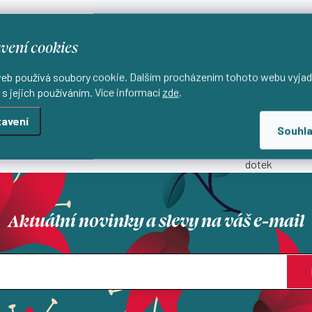
vení cookies
eb používá soubory cookie. Dalším procházením tohoto webu vyjad
 s jejich používáním. Více informací
zde
.
avení
Lokální výroba
Přírodní materiály
Souhl
 lokálně s důrazem na kvalitu
Materiály, které si zamilujete 
dotek
Aktuální novinky a slevy na váš e-mail