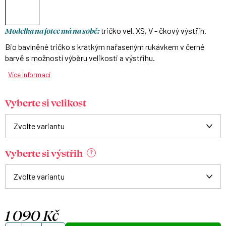
Modelka na fotce má na sobě:
tričko vel. XS, V - čkový výstřih.
Bio bavlněné tričko s krátkým nařaseným rukávkem v černé
barvě s možností výběru velikosti a výstřihu.
Více informací
Vyberte si velikost
Vyberte si výstřih
?
1 090 Kč