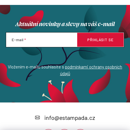
Aktuální novinky a slevy na váš e-mail
E-mail
PŘIHLÁSIT SE
Vložením e-mailu souhlasíte s
podmínkami ochrany osobních
údajů
Z
á
info
@
estampada.cz
p