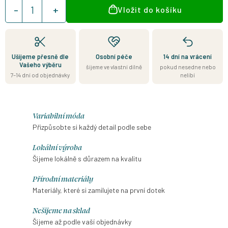
Měrná
Vložit do košíku
cena:
Ušijeme přesně dle
Osobní péče
14 dní na vrácení
Vašeho výběru
šijeme ve vlastní dílně
pokud nesedne nebo
7–14 dní od objednávky
nelíbí
Variabilní móda
Přizpůsobte si každý detail podle sebe
Lokální výroba
Šijeme lokálně s důrazem na kvalitu
Přírodní materiály
Materiály, které si zamilujete na první dotek
Nešijeme na sklad
Šijeme až podle vaší objednávky