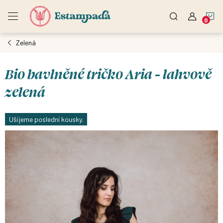
Přejít
N
na
obsah
Zelená
K
Bio bavlněné tričko Aria - lahvově
zelená
Ušijeme poslední kousky.