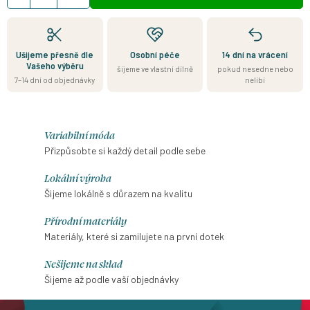
Ušijeme přesně dle
Osobní péče
14 dní na vrácení
Vašeho výběru
šijeme ve vlastní dílně
pokud nesedne nebo
7–14 dní od objednávky
nelíbí
Variabilní móda
Přizpůsobte si každý detail podle sebe
Lokální výroba
Šijeme lokálně s důrazem na kvalitu
Přírodní materiály
Materiály, které si zamilujete na první dotek
Nešijeme na sklad
Šijeme až podle vaší objednávky