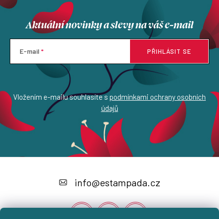
Aktuální novinky a slevy na váš e-mail
E-mail
PŘIHLÁSIT SE
Vložením e-mailu souhlasíte s
podmínkami ochrany osobních
údajů
Z
á
info
@
estampada.cz
p
a