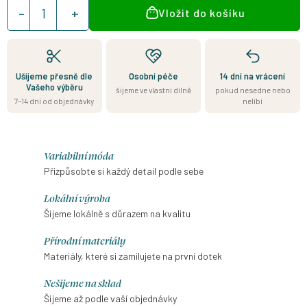
Měrná
Vložit do košíku
cena:
Ušijeme přesně dle
Osobní péče
14 dní na vrácení
Vašeho výběru
šijeme ve vlastní dílně
pokud nesedne nebo
7–14 dní od objednávky
nelíbí
Variabilní móda
Přizpůsobte si každý detail podle sebe
Lokální výroba
Šijeme lokálně s důrazem na kvalitu
Přírodní materiály
Materiály, které si zamilujete na první dotek
Nešijeme na sklad
Šijeme až podle vaší objednávky