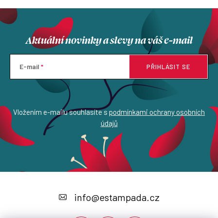
Aktuální novinky a slevy na váš e-mail
E-mail
PŘIHLÁSIT SE
Vložením e-mailu souhlasíte s
podmínkami ochrany osobních
údajů
Z
á
info
@
estampada.cz
p