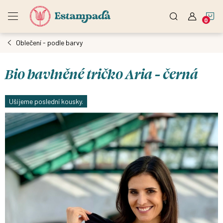
Přejít
N
na
obsah
Oblečení - podle barvy
K
Bio bavlněné tričko Aria - černá
Ušijeme poslední kousky.