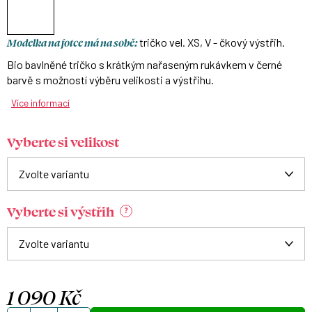
Modelka na fotce má na sobě:
tričko vel. XS, V - čkový výstřih.
Bio bavlněné tričko s krátkým nařaseným rukávkem v černé
barvě s možností výběru velikosti a výstřihu.
Více informací
Vyberte si velikost
Vyberte si výstřih
?
1 090 Kč