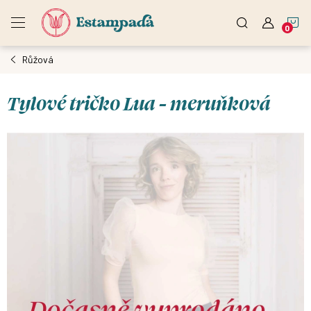
Přejít
N
na
obsah
Růžová
K
Tylové tričko Lua - meruňková