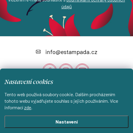
údajů
Z
á
info
@
estampada.cz
p
a
t
Nastavení cookies
í
Instagram
Tento web používá soubory cookie. Dalším procházením
tohoto webu vyjadřujete souhlas s jejich používáním. Více
informací
zde
.
Shoptet.cz
KantorStudio.cz
Nastavení