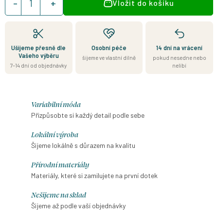
Vložit do košíku
cena:
Ušijeme přesně dle
Osobní péče
14 dní na vrácení
Vašeho výběru
šijeme ve vlastní dílně
pokud nesedne nebo
7–14 dní od objednávky
nelíbí
Variabilní móda
Přizpůsobte si každý detail podle sebe
Lokální výroba
Šijeme lokálně s důrazem na kvalitu
Přírodní materiály
Materiály, které si zamilujete na první dotek
Nešijeme na sklad
Šijeme až podle vaší objednávky