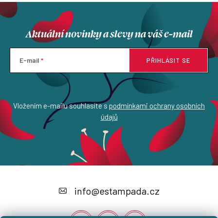
Aktuální novinky a slevy na váš e-mail
E-mail
PŘIHLÁSIT SE
Vložením e-mailu souhlasíte s
podmínkami ochrany osobních
údajů
Z
á
info
@
estampada.cz
p