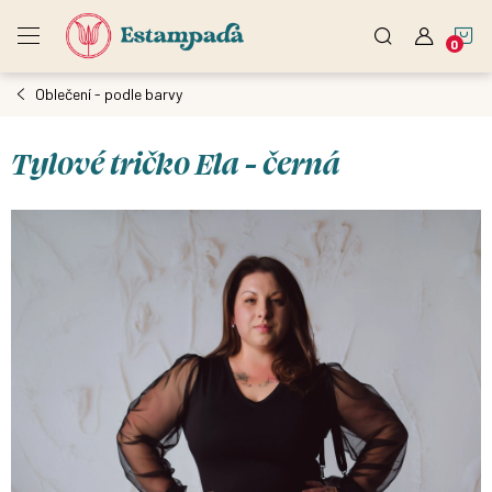
Přejít
N
na
obsah
Oblečení - podle barvy
K
Tylové tričko Ela - černá