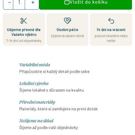
Vložit do košíku
cena:
Ušijeme přesně dle
Osobní péče
14 dní na vrácení
Vašeho výběru
šijeme ve vlastní dílně
pokud nesedne nebo
7–14 dní od objednávky
nelíbí
Variabilní móda
Přizpůsobte si každý detail podle sebe
Lokální výroba
Šijeme lokálně s důrazem na kvalitu
Přírodní materiály
Materiály, které si zamilujete na první dotek
Nešijeme na sklad
Šijeme až podle vaší objednávky