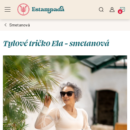
Přejít
N
na
obsah
Smetanová
K
Tylové tričko Ela - smetanová