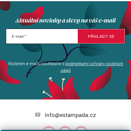
Aktuální novinky a slevy na váš e-mail
E-mail
PŘIHLÁSIT SE
Vložením e-mailu souhlasíte s
podmínkami ochrany osobních
údajů
Z
á
info
@
estampada.cz
p