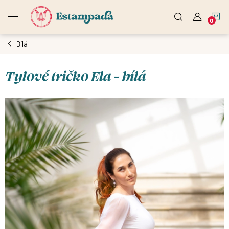
Přejít
N
na
obsah
Bílá
K
Tylové tričko Ela - bílá