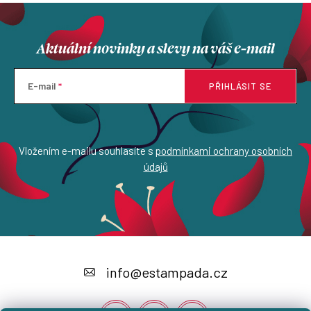
Aktuální novinky a slevy na váš e-mail
E-mail
PŘIHLÁSIT SE
Vložením e-mailu souhlasíte s
podmínkami ochrany osobních
údajů
Z
á
info
@
estampada.cz
p