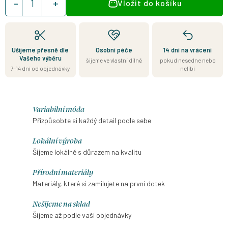
Vložit do košíku
cena:
Ušijeme přesně dle
Osobní péče
14 dní na vrácení
Vašeho výběru
šijeme ve vlastní dílně
pokud nesedne nebo
7–14 dní od objednávky
nelíbí
Variabilní móda
Přizpůsobte si každý detail podle sebe
Lokální výroba
Šijeme lokálně s důrazem na kvalitu
Přírodní materiály
Materiály, které si zamilujete na první dotek
Nešijeme na sklad
Šijeme až podle vaší objednávky