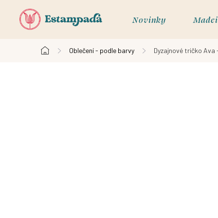
Přejít
na
Novinky
Madei
obsah
Oblečení - podle barvy
Dyzajnové tričko Ava 
Domů