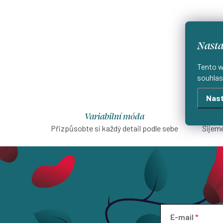
Nasta
Tento w
souhlas
Nast
Variabilní móda
Přizpůsobte si každý detail podle sebe
Šijeme
E-mail