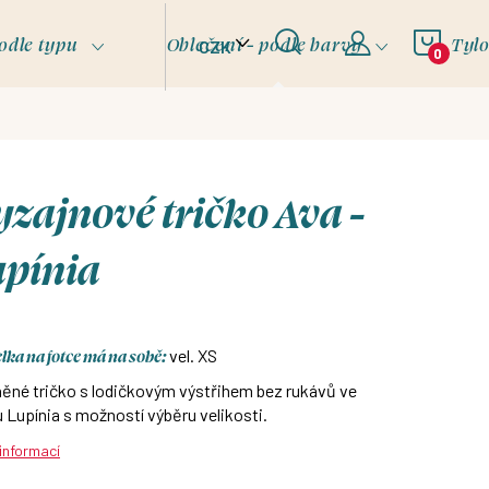
NÁKU
odle typu
Oblečení - podle barvy
Tyl
CZK
KOŠÍ
zajnové tričko Ava -
upínia
ka na fotce má na sobě:
vel. XS
ěné tričko s lodičkovým výstřihem bez rukávů ve
 Lupínia s možností výběru velikosti.
 informací