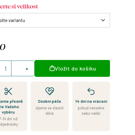
rte si velikost
90
á
Vložit do košíku
:
jeme přesně
Osobní péče
14 dní na vrácení
le Vašeho
šijeme ve vlastní
pokud nesedne
výběru
dílně
nebo nelíbí
7–14 dní od
objednávky