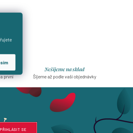
řujete
asím
Nešijeme na sklad
na první
Šijeme až podle vaší objednávky
PŘIHLÁSIT SE