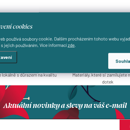
vení cookies
eb používá soubory cookie. Dalším procházením tohoto webu vyjad
 s jejich používáním. Více informací
zde
.
avení
Souhl
Lokální výroba
Přírodní materiály
 lokálně s důrazem na kvalitu
Materiály, které si zamilujete 
dotek
Aktuální novinky a slevy na váš e-mail