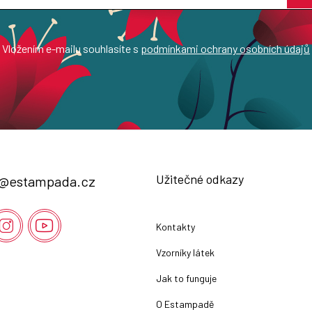
Vložením e-mailu souhlasíte s
podmínkami ochrany osobních údajů
Užitečné odkazy
@
estampada.cz
Kontakty
Vzorníky látek
Jak to funguje
O Estampadě