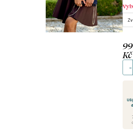
Vybe
9
Kč
Měrn
cena
Uši
d