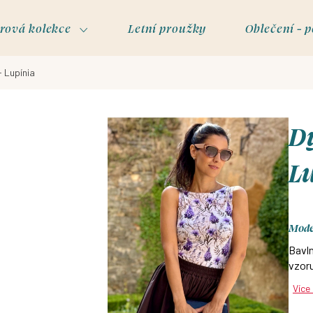
rová kolekce
Letní proužky
Oblečení - p
- Lupínia
Dy
L
Model
Bavln
vzoru
Více