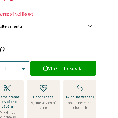
rte si velikost
90
á
Vložit do košíku
:
jeme přesně
Osobní péče
14 dní na vrácení
le Vašeho
šijeme ve vlastní
pokud nesedne
výběru
dílně
nebo nelíbí
7–14 dní od
objednávky