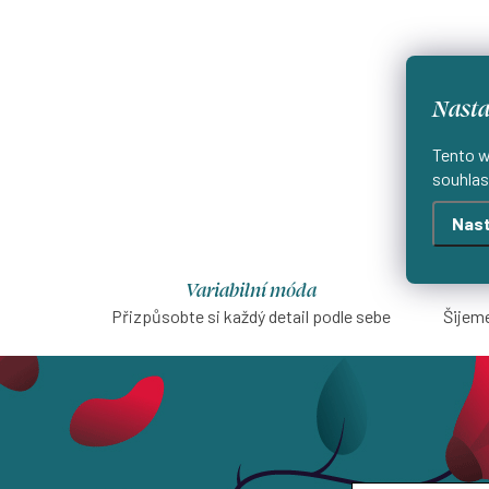
Nasta
Tento w
souhlas
Nast
Variabilní móda
Přizpůsobte si každý detail podle sebe
Šijeme