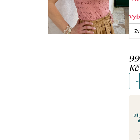
Vybe
9
Kč
Měrn
cena
Uši
d