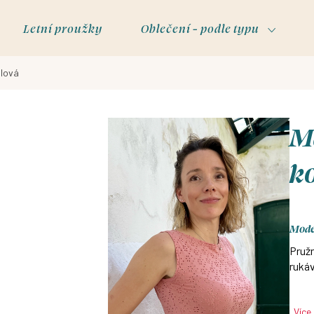
Letní proužky
Oblečení - podle typu
álová
Ma
k
Mode
Pruž
rukáv
Více