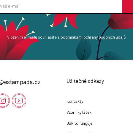
Vložením e-mailu souhlasíte s
podmínkami ochrany osobních údajů
Užitečné odkazy
@
estampada.cz
Kontakty
Vzorníky látek
Jak to funguje