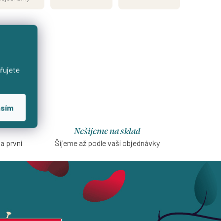
řujete
asím
Nešijeme na sklad
na první
Šijeme až podle vaší objednávky