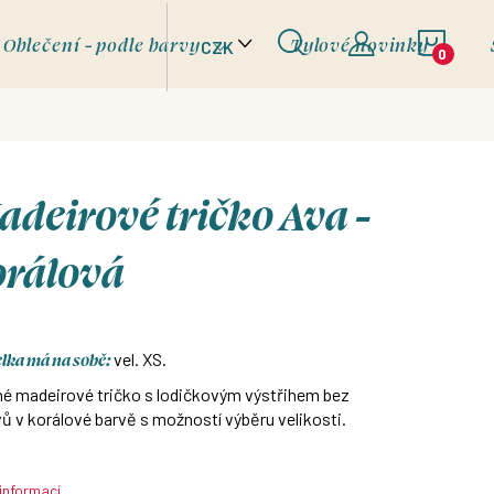
NÁKU
Oblečení - podle barvy
Tylové novinky
CZK
KOŠÍ
deirové tričko Ava -
orálová
lka má na sobě:
vel. XS.
né madeirové tričko s lodičkovým výstřihem bez
ů v korálové barvě s možností výběru velikosti.
 informací