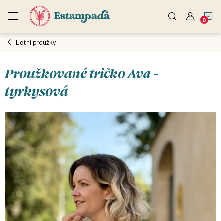
Přejít
N
na
obsah
Letní proužky
K
Proužkované tričko Ava -
tyrkysová