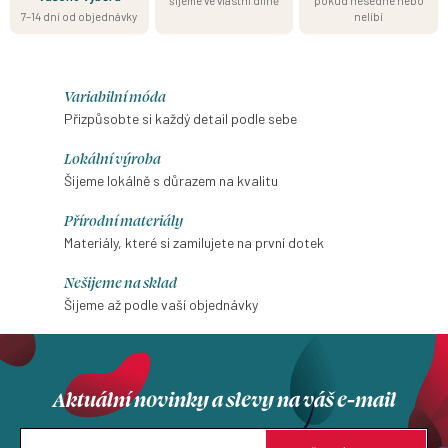
šijeme ve vlastní dílně
pokud nesedne nebo
7–14 dní od objednávky
nelíbí
Variabilní móda
Přizpůsobte si každý detail podle sebe
Lokální výroba
Šijeme lokálně s důrazem na kvalitu
Přírodní materiály
Materiály, které si zamilujete na první dotek
Nešijeme na sklad
Šijeme až podle vaší objednávky
Aktuální novinky a slevy na váš e-mail