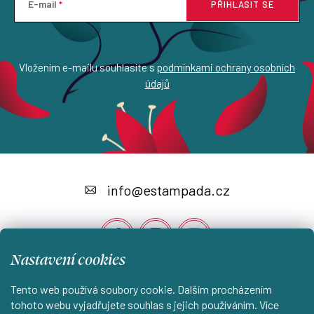
E-mail
PŘIHLÁSIT SE
Vložením e-mailu souhlasíte s
podmínkami ochrany osobních
údajů
Z
á
info
@
estampada.cz
p
a
t
Nastavení cookies
í
Tento web používá soubory cookie. Dalším procházením
Instagram
tohoto webu vyjadřujete souhlas s jejich používáním. Více