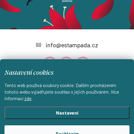
Z
á
info
@
estampada.cz
p
a
Nastavení cookies
t
í
Tento web používá soubory cookie. Dalším procházením
Instagram
tohoto webu vyjadřujete souhlas s jejich používáním. Více
informací
zde
.
Shoptet.cz
KantorStudio.cz
Nastavení
Copyright 2026
ESTAMPADA s.r.o.
. Všechna práva vyhrazena.
Souhlasím