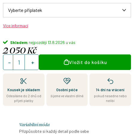
Více informací
Skladem
13.8.2026
2 050 Kč
Měrná
Vložit do košíku
cena:
Kousek je skladem
Osobní péče
14 dní na vrácení
Odesíláme do 2 dnů od
šijeme ve vlastní dílně
pokud nesedne nebo
přijetí platby
nelíbí
Variabilní móda
Přizpůsobte si každý detail podle sebe