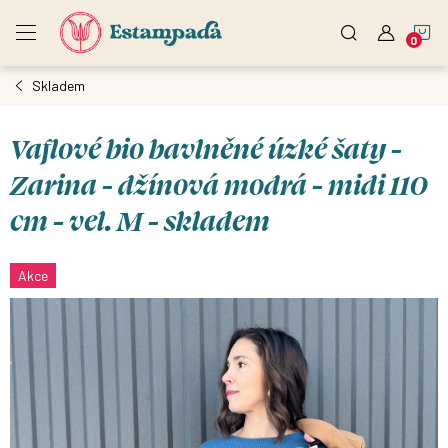
Přejít
N
na
obsah
Skladem
K
Vaflové bio bavlněné úzké šaty -
Zarina - džínová modrá - midi 110
cm - vel. M - skladem
Akce