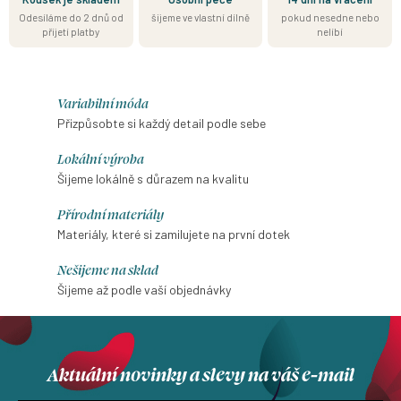
Odesíláme do 2 dnů od
šijeme ve vlastní dílně
pokud nesedne nebo
přijetí platby
nelíbí
Variabilní móda
Přizpůsobte si každý detail podle sebe
Lokální výroba
Šijeme lokálně s důrazem na kvalitu
Přírodní materiály
Materiály, které si zamilujete na první dotek
Nešijeme na sklad
Šijeme až podle vaší objednávky
Aktuální novinky a slevy na váš e-mail