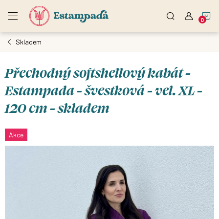
Přejít
N
na
obsah
Skladem
K
Přechodný softshellový kabát -
Estampada - švestková - vel. XL -
120 cm - skladem
Akce