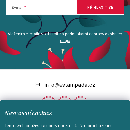
E-mail
PŘIHLÁSIT SE
Vložením e-mailu souhlasíte s
podmínkami ochrany osobních
údajů
Z
á
info
@
estampada.cz
p
a
t
Nastavení cookies
í
Tento web používá soubory cookie. Dalším procházením
Instagram