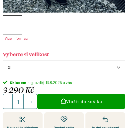
Více informací
Vyberte si velikost
Skladem
13.8.2026
3 290 Kč
Měrná
Vložit do košíku
cena:
Kousek je skladem
Osobní péče
14 dní na vrácení