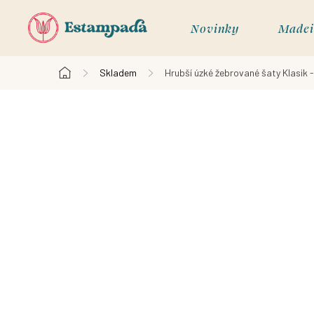
Přejít
na
Novinky
Madei
obsah
Skladem
Hrubší úzké žebrované šaty Klasik -
Domů