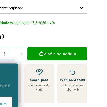
kladem
13.8.2026
30
á
Vložit do košíku
:
Kousek je
Osobní péče
14 dní na vrácení
skladem
řujete
šijeme ve vlastní
pokud nesedne
esíláme do 2
dílně
nebo nelíbí
nů od přijetí
platby
asím