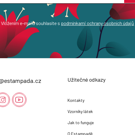
Vložením e-mailu souhlasíte s
podmínkami ochrany osobních údajů
Užitečné odkazy
@
estampada.cz
Kontakty
Vzorníky látek
Jak to funguje
O Estampadě