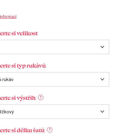
 informací
rte si velikost
erte si typ rukávů
rte si výstřih
?
erte si délku šatů
?