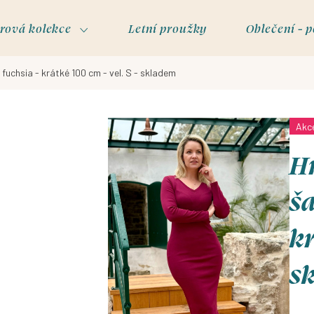
rová kolekce
Letní proužky
Oblečení - p
 fuchsia - krátké 100 cm - vel. S - skladem
Akc
H
ša
kr
s