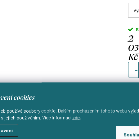
S
2
0
Kč
Měrn
cena
vení cookies
eb používá soubory cookie. Dalším procházením tohoto webu vyjad
Od
 s jejich používáním. Více informací
zde
.
d
avení
Souhl