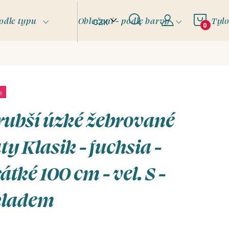
NÁKU
odle typu
Oblečení - podle barvy
Tyl
CZK
KOŠÍ
e
rubší úzké žebrované
ty Klasik - fuchsia -
átké 100 cm - vel. S -
kladem