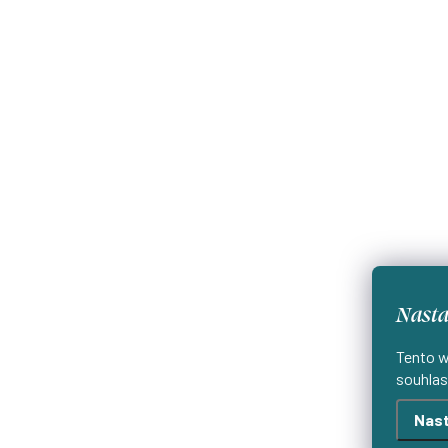
Nasta
Tento w
souhlas
Nast