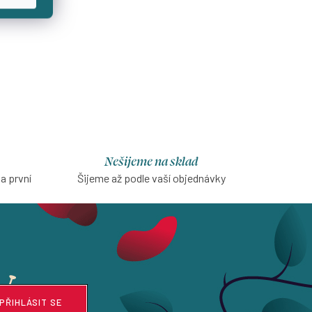
Nešijeme na sklad
na první
Šijeme až podle vaší objednávky
PŘIHLÁSIT SE