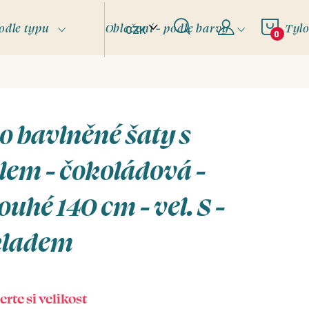
NÁKU
odle typu
Oblečení - podle barvy
Tyl
CZK
KOŠÍ
o bavlněné šaty s
lem - čokoládová -
ouhé 140 cm - vel. S -
kladem
rte si velikost