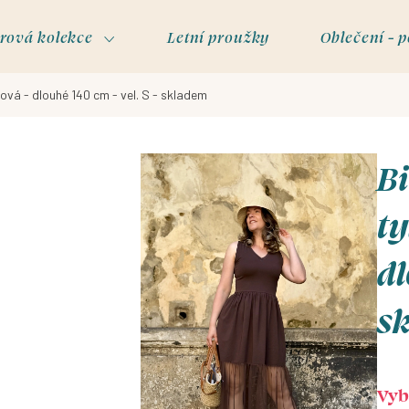
rová kolekce
Letní proužky
Oblečení - p
ová - dlouhé 140 cm - vel. S - skladem
Bi
ty
dl
s
Vybe