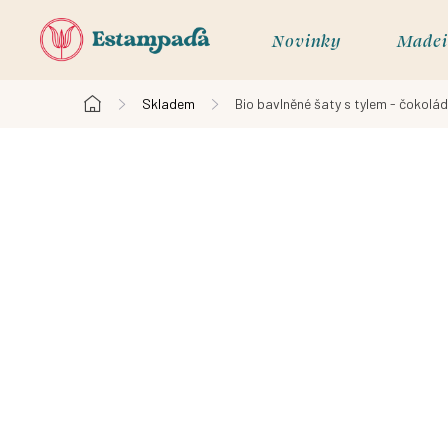
Přejít
na
Novinky
Madei
obsah
Skladem
Bio bavlněné šaty s tylem - čokolád
Domů