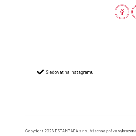
a
t
í
Sledovat na Instagramu
Copyright 2026
ESTAMPADA s.r.o.
. Všechna práva vyhrazen