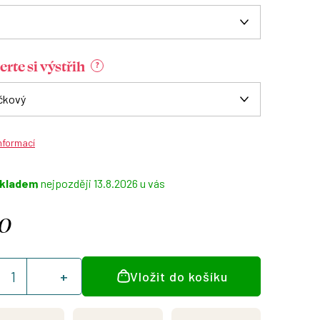
rte si výstřih
?
informací
kladem
13.8.2026
0
á
Vložit do košíku
: