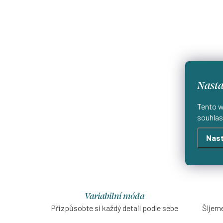
Nasta
Tento w
souhlas
Nast
Variabilní móda
Přizpůsobte si každý detail podle sebe
Šijeme