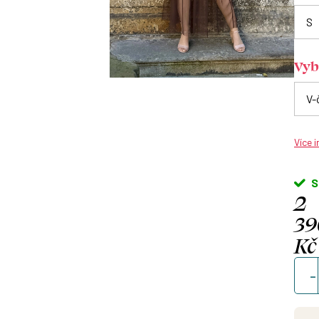
Vybe
Více 
S
2
39
Kč
Měrn
cena