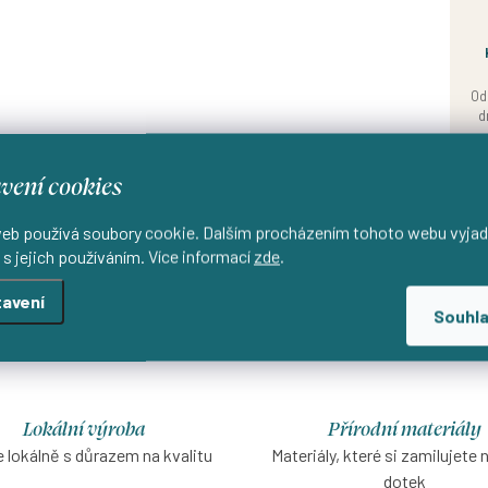
Od
d
vení cookies
eb používá soubory cookie. Dalším procházením tohoto webu vyjad
 s jejich používáním. Více informací
zde
.
avení
Souhl
Lokální výroba
Přírodní materiály
 lokálně s důrazem na kvalitu
Materiály, které si zamilujete 
dotek