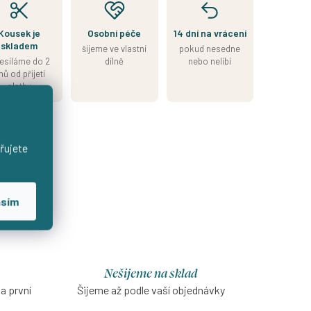
Kousek je
Osobní péče
14 dní na vrácení
skladem
šijeme ve vlastní
pokud nesedne
esíláme do 2
dílně
nebo nelíbí
nů od přijetí
platby
řujete
asím
Nešijeme na sklad
na první
Šijeme až podle vaší objednávky