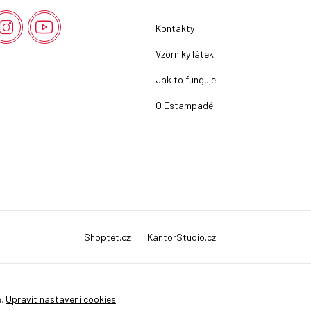
Kontakty
Vzorníky látek
Jak to funguje
O Estampadě
Shoptet.cz
KantorStudio.cz
a.
Upravit nastavení cookies