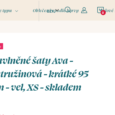
NÁKU
e typu
Oblečení - podle barvy
Tylové
CZK
KOŠÍ
e
vlněné šaty Ava -
tružinová - krátké 95
 - vel, XS - skladem