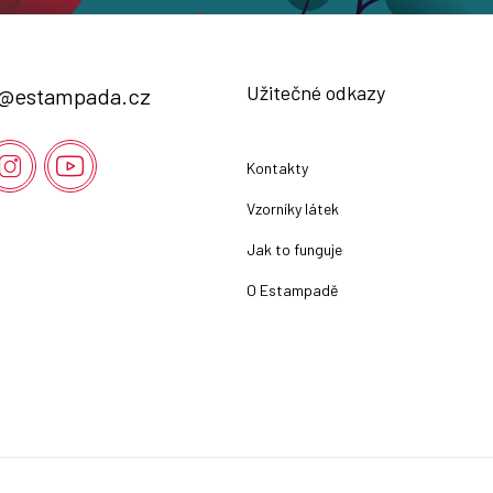
Užitečné odkazy
@
estampada.cz
Kontakty
Vzorníky látek
Jak to funguje
O Estampadě