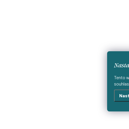
Nasta
Tento w
souhlas
Nast