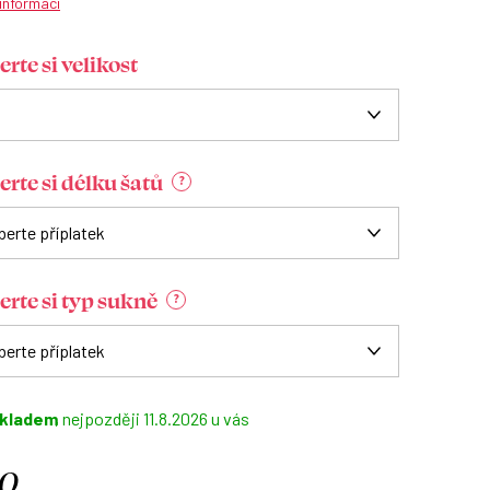
 informací
rte si velikost
erte si délku šatů
?
erte si typ sukně
?
kladem
11.8.2026
0