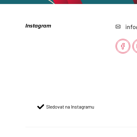
Z
á
Instagram
info
p
a
t
í
Sledovat na Instagramu