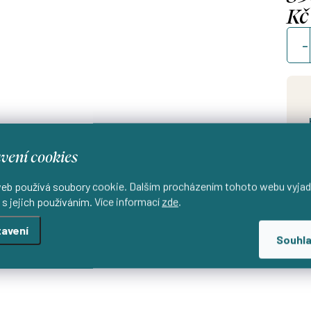
Kč
Měrn
cena
Od
vení cookies
d
eb používá soubory cookie. Dalším procházením tohoto webu vyjad
 s jejich používáním. Více informací
zde
.
avení
Souhl