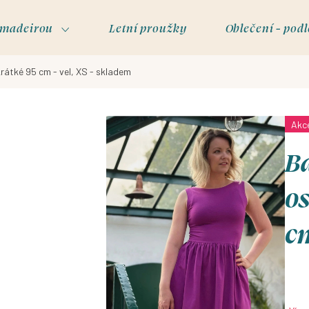
s madeirou
Letní proužky
Oblečení - podl
krátké 95 cm - vel, XS - skladem
Akc
Ba
os
cm