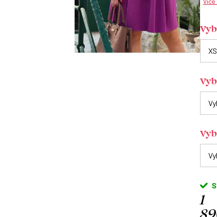
Více
Vybe
Vyb
Vyb
S
1
89