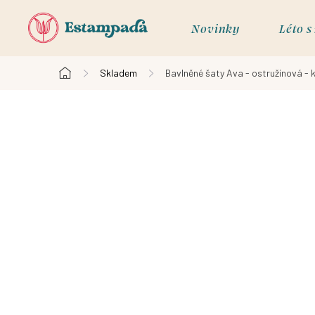
Přejít
na
Novinky
Léto 
obsah
Skladem
Bavlněné šaty Ava - ostružinová - 
Domů