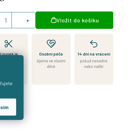
á
Vložit do košíku
:
Kousek je
Osobní péče
14 dní na vrácení
skladem
šijeme ve vlastní
pokud nesedne
esíláme do 2
dílně
nebo nelíbí
nů od přijetí
platby
řujete
asím