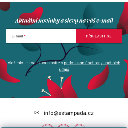
Aktuální novinky a slevy na váš e-mail
E-mail
PŘIHLÁSIT SE
Vložením e-mailu souhlasíte s
podmínkami ochrany osobních
údajů
Z
á
info
@
estampada.cz
p