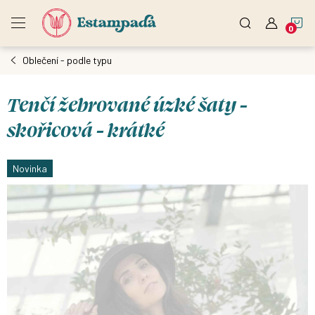
Přejít
N
na
obsah
Oblečení - podle typu
K
Tenčí žebrované úzké šaty -
skořicová - krátké
Novinka