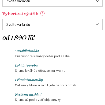
Vyberte si výstřih
?
od
1 890 Kč
Měrná
cena:
Variabilní móda
Přizpůsobte si každý detail podle sebe
Lokální výroba
Šijeme lokálně s důrazem na kvalitu
Přírodní materiály
Materiály, které si zamilujete na první dotek
Nešijeme na sklad
Šijeme až podle vaší objednávky