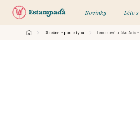
Přejít
na
Novinky
Léto 
obsah
Oblečení - podle typu
Tencelové tričko Aria -
Domů