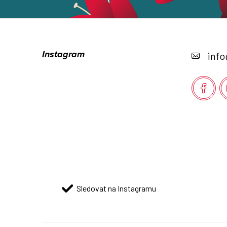
Z
á
Instagram
info
p
a
t
í
Sledovat na Instagramu