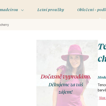
s madeirou
Letní proužky
Oblečení - podl
 cherry
Te
c
Model
Tenc
barvě
Více