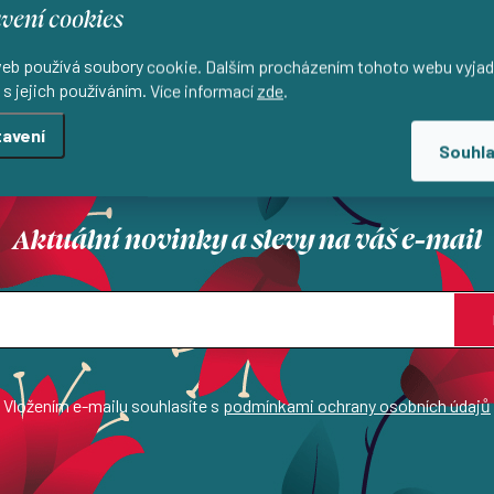
vení cookies
eb používá soubory cookie. Dalším procházením tohoto webu vyjad
 s jejich používáním. Více informací
zde
.
Lokální výroba
Přírodní materiály
 lokálně s důrazem na kvalitu
Materiály, které si zamilujete 
avení
dotek
Souhl
Aktuální novinky a slevy na váš e-mail
Vložením e-mailu souhlasíte s
podmínkami ochrany osobních údajů