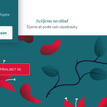
řujete
Nešijeme na sklad
na první
Šijeme až podle vaší objednávky
asím
PŘIHLÁSIT SE