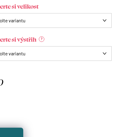
rte si velikost
rte si výstřih
?
0
á
: