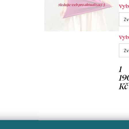
Vybe
Vybe
1
19
Kč
Měrn
cena