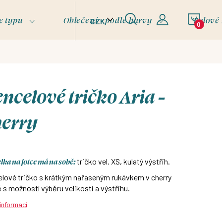
NÁKU
e typu
Oblečení - podle barvy
Tylové
CZK
KOŠÍ
ncelové tričko Aria -
herry
ka na fotce má na sobě:
tričko vel. XS, kulatý výstřih.
elové tričko s krátkým nařaseným rukávkem v cherry
 s možností výběru velikosti a výstřihu.
 informací