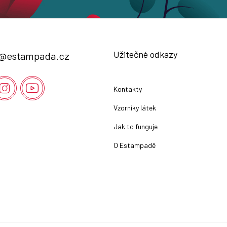
Užitečné odkazy
@
estampada.cz
Kontakty
Vzorníky látek
Jak to funguje
O Estampadě