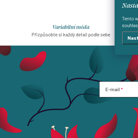
Nasta
Tento w
souhlas
Variabilní móda
Přizpůsobte si každý detail podle sebe
Šijeme
Nast
E-mail