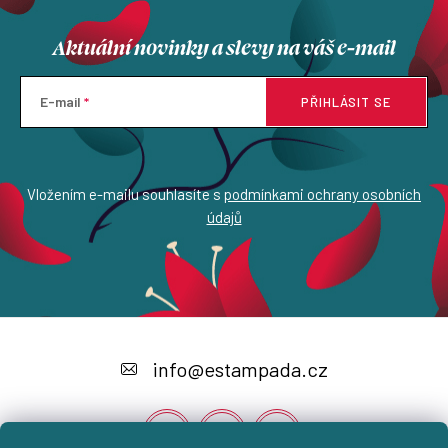
Aktuální novinky a slevy na váš e-mail
E-mail
PŘIHLÁSIT SE
Vložením e-mailu souhlasíte s
podmínkami ochrany osobních
údajů
Z
á
info
@
estampada.cz
p
a