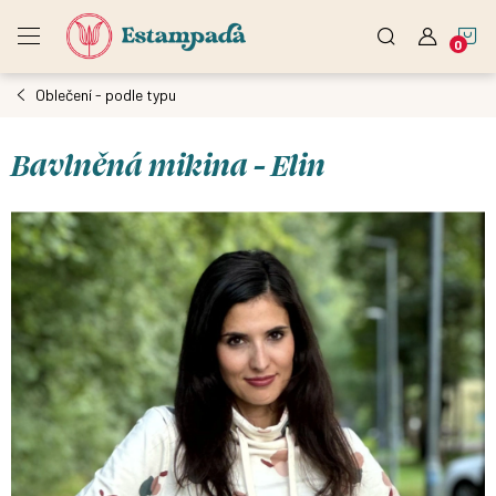
Přejít
N
na
obsah
Oblečení - podle typu
K
Bavlněná mikina - Elin