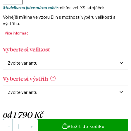
Modelka na fotce má na sobě:
mikina vel. XS, stojáček.
Volnější mikina ve vzoru Elin s možností výběru velikosti a
výstřihu.
Více informací
Vyberte si velikost
Vyberte si výstřih
?
od
1 790 Kč
Měrná
Vložit do košíku
cena: