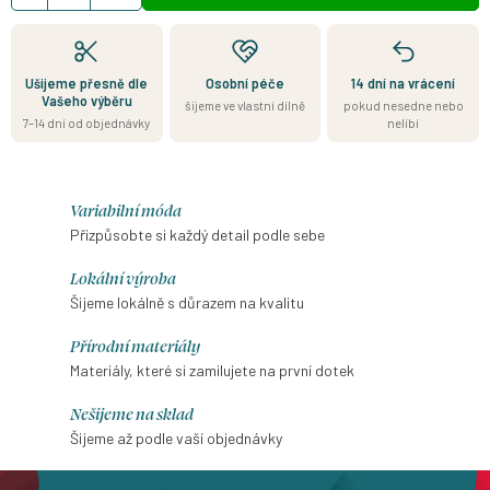
Ušijeme přesně dle
Osobní péče
14 dní na vrácení
Vašeho výběru
šijeme ve vlastní dílně
pokud nesedne nebo
7–14 dní od objednávky
nelíbí
Variabilní móda
Přizpůsobte si každý detail podle sebe
Lokální výroba
Šijeme lokálně s důrazem na kvalitu
Přírodní materiály
Materiály, které si zamilujete na první dotek
Nešijeme na sklad
Šijeme až podle vaší objednávky