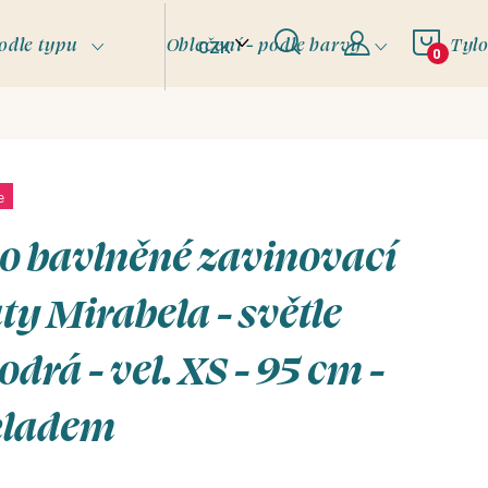
NÁKU
odle typu
Oblečení - podle barvy
Tyl
CZK
KOŠÍ
e
o bavlněné zavinovací
ty Mirabela - světle
drá - vel. XS - 95 cm -
kladem