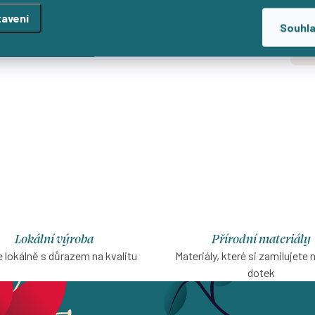
avení
Od
Souhl
d
Lokální výroba
Přírodní materiály
 lokálně s důrazem na kvalitu
Materiály, které si zamilujete 
dotek