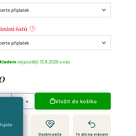
ínání šatů
?
kladem
13.8.2026
0
á
Vložit do košíku
:
řujete
Kousek je
Osobní péče
14 dní na vrácení