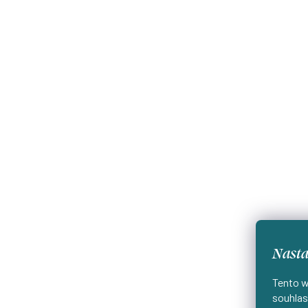
Nasta
Tento w
souhlas