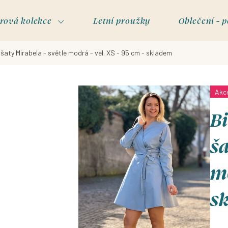
rová kolekce
Letní proužky
Oblečení - p
šaty Mirabela - světle modrá - vel. XS - 95 cm - skladem
Akc
Bi
ša
mo
s