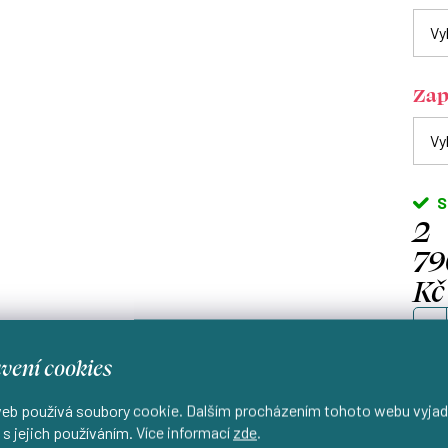
Zap
S
2
79
Kč
Měrn
cena
vení cookies
eb používá soubory cookie. Dalším procházením tohoto webu vyjad
 s jejich používáním. Více informací
zde
.