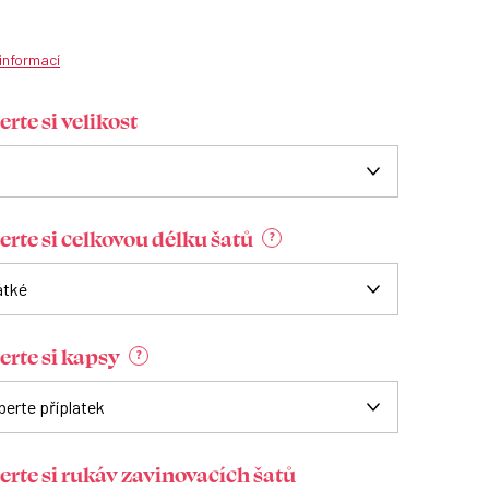
 informací
rte si velikost
erte si celkovou délku šatů
?
erte si kapsy
?
erte si rukáv zavinovacích šatů