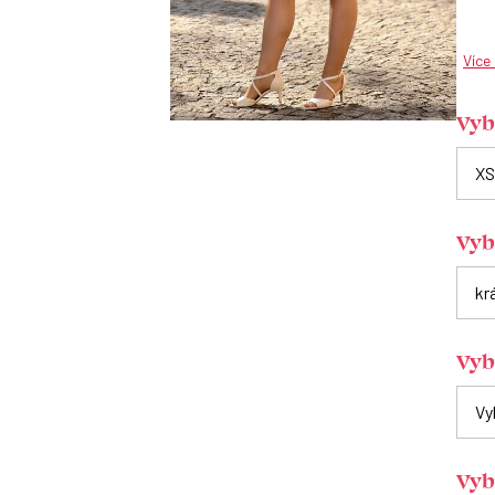
Více
Vybe
Vyb
Vyb
Vyb