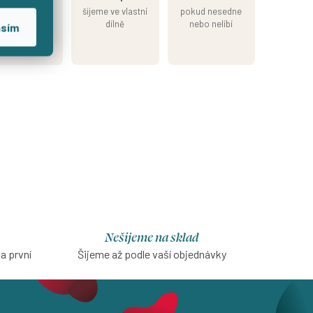
skladem
šijeme ve vlastní
pokud nesedne
esíláme do 2
dílně
nebo nelíbí
asím
nů od přijetí
platby
Nešijeme na sklad
na první
Šijeme až podle vaší objednávky