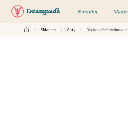
Přejít
na
Novinky
Madei
obsah
Skladem
Šaty
Bio bavlněné zavinovací 
Domů