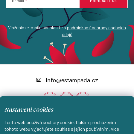
E-mail
PŘIHLÁSIT SE
Vložením e-mailu souhlasíte s
podmínkami ochrany osobních
údajů
Z
á
info
@
estampada.cz
p
a
t
Nastavení cookies
í
Tento web používá soubory cookie. Dalším procházením
Instagram
tohoto webu vyjadřujete souhlas s jejich používáním. Více