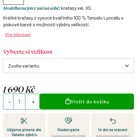
Modelka na fotce má na sobě:
kraťasy vel. XS.
Krátké kraťasy z vysoce kvalitního 100 % Tencelu Lyocellu v
pískové barvě s možností výběru velikosti.
Více informací
Vyberte si velikost
1 690 Kč
Měrná
Vložit do košíku
cena:
Ušijeme přesně dle
Osobní péče
14 dní na vrácení
Vašeho výběru
šijeme ve vlastní dílně
pokud nesedne nebo