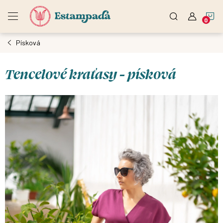
Přejít
N
na
obsah
Písková
K
Tencelové kraťasy - písková