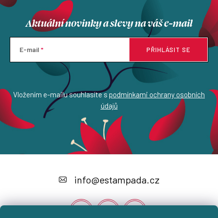
Aktuální novinky a slevy na váš e-mail
E-mail
PŘIHLÁSIT SE
Vložením e-mailu souhlasíte s
podmínkami ochrany osobních
údajů
Z
á
info
@
estampada.cz
p
a