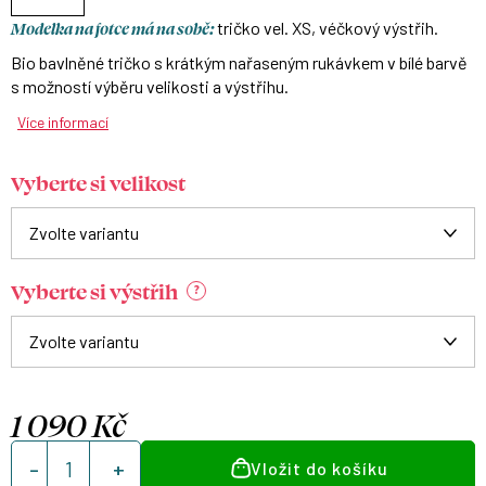
Modelka na fotce má na sobě:
tričko vel. XS, véčkový výstřih.
Bio bavlněné tričko s krátkým nařaseným rukávkem v bílé barvě
s možností výběru velikosti a výstřihu.
Více informací
Vyberte si velikost
Vyberte si výstřih
?
1 090 Kč
Měrná
Vložit do košíku
cena: