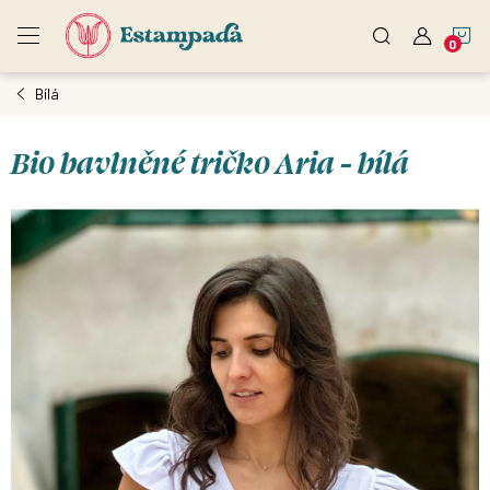
Přejít
N
na
obsah
Bílá
K
Bio bavlněné tričko Aria - bílá