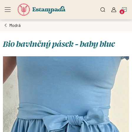
Přejít
N
na
obsah
Modrá
K
Bio bavlněný pásek - baby blue