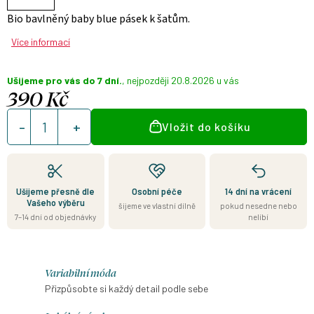
Bio bavlněný baby blue pásek k šatům
.
Více informací
Ušijeme pro vás do 7 dní.
20.8.2026
390 Kč
Měrná
Vložit do košíku
cena:
Ušijeme přesně dle
Osobní péče
14 dní na vrácení
Vašeho výběru
šijeme ve vlastní dílně
pokud nesedne nebo
7–14 dní od objednávky
nelíbí
Variabilní móda
Přizpůsobte si každý detail podle sebe