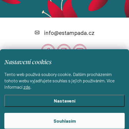
Z
á
info
@
estampada.cz
p
a
t
Nastavení cookies
í
Instagram
Tento web používá soubory cookie. Dalším procházením
tohoto webu vyjadřujete souhlas s jejich používáním. Více
informací
zde
.
Shoptet.cz
KantorStudio.cz
Nastavení
Copyright 2026
ESTAMPADA s.r.o.
. Všechna práva vyhrazena.
Souhlasím
Upravit nastavení cookies