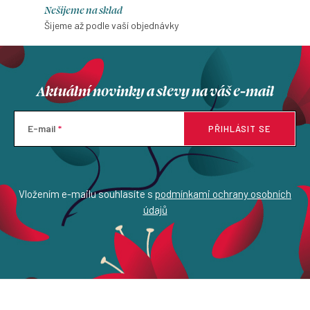
Nešijeme na sklad
Šijeme až podle vaší objednávky
Aktuální novinky a slevy na váš e-mail
E-mail
PŘIHLÁSIT SE
Vložením e-mailu souhlasíte s
podmínkami ochrany osobních
údajů
Z