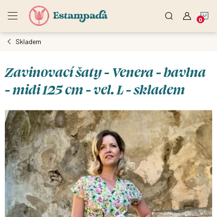
Přejít
N
na
obsah
Skladem
K
Zavinovací šaty - Venera - bavlna
- midi 125 cm - vel. L - skladem