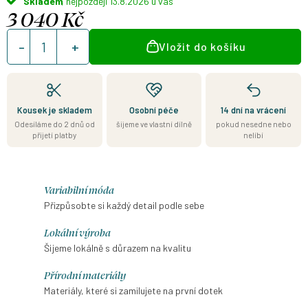
Skladem
13.8.2026
3 040 Kč
Měrná
Vložit do košíku
cena:
Kousek je skladem
Osobní péče
14 dní na vrácení
Odesíláme do 2 dnů od
šijeme ve vlastní dílně
pokud nesedne nebo
přijetí platby
nelíbí
Variabilní móda
Přizpůsobte si každý detail podle sebe
Lokální výroba
Šijeme lokálně s důrazem na kvalitu
Přírodní materiály
Materiály, které si zamilujete na první dotek