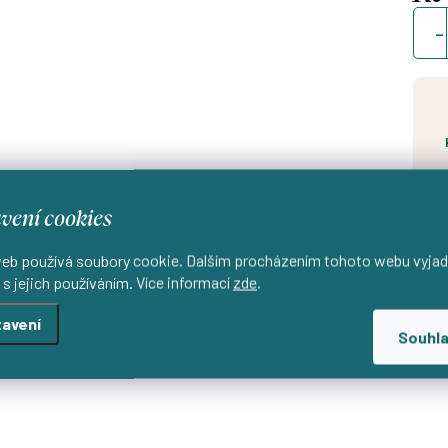
Měrn
cena
Od
d
vení cookies
eb používá soubory cookie. Dalším procházením tohoto webu vyjad
 s jejich používáním. Více informací
zde
.
avení
Souhl