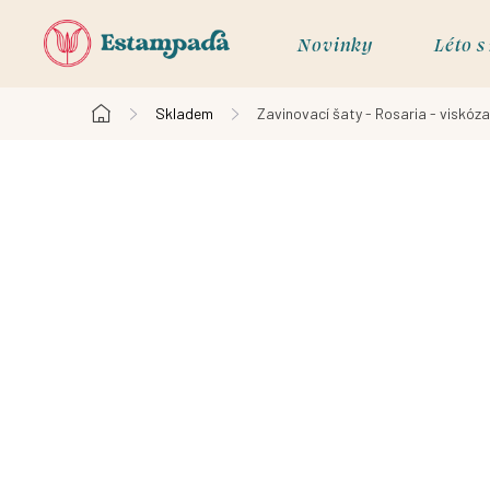
Přejít
na
Novinky
Léto 
obsah
Skladem
Zavinovací šaty - Rosaria - viskóza 
Domů