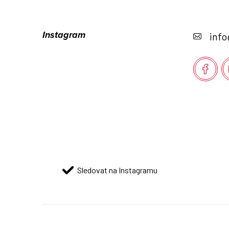
Z
á
Instagram
info
p
a
t
í
Sledovat na Instagramu