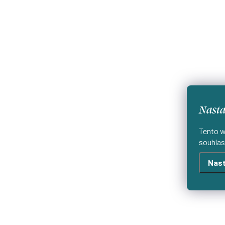
Nasta
Tento w
souhlas
Nast