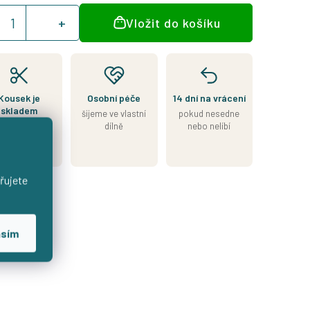
á
Vložit do košíku
:
Kousek je
Osobní péče
14 dní na vrácení
skladem
šijeme ve vlastní
pokud nesedne
esíláme do 2
dílně
nebo nelíbí
nů od přijetí
platby
řujete
asím