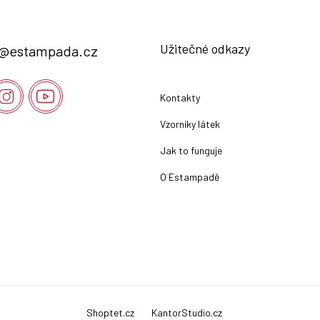
Užitečné odkazy
@
estampada.cz
Kontakty
Vzorníky látek
Jak to funguje
O Estampadě
Shoptet.cz
KantorStudio.cz