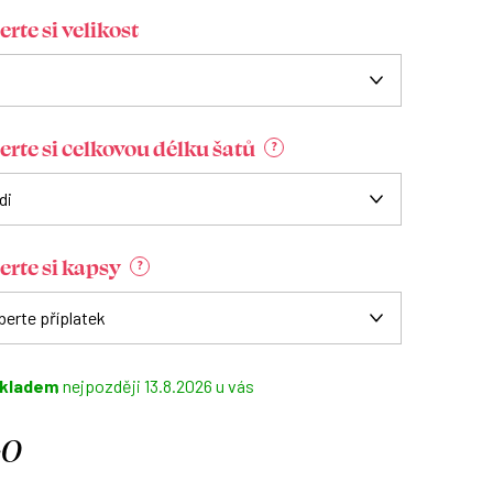
rte si velikost
erte si celkovou délku šatů
?
erte si kapsy
?
kladem
13.8.2026
40