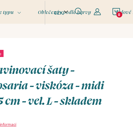
NÁKU
e typu
Oblečení - podle barvy
Tylové
CZK
KOŠÍ
e
vinovací šaty -
saria - viskóza - midi
5 cm - vel. L - skladem
 informací