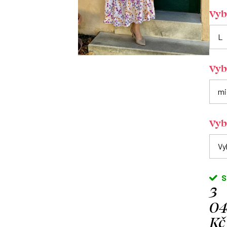
Vybe
Vyb
Vyb
S
3
0
Kč