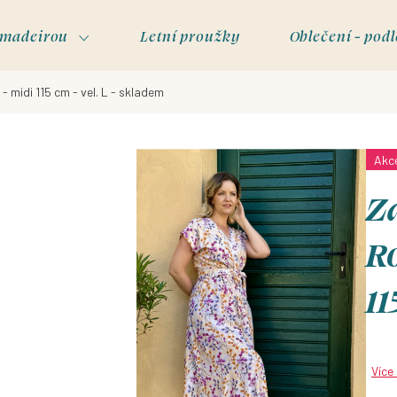
s madeirou
Letní proužky
Oblečení - podl
- midi 115 cm - vel. L - skladem
Akc
Za
Ro
11
Více