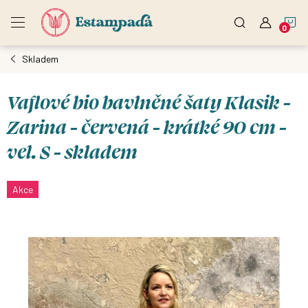
Přejít
N
na
obsah
Skladem
K
Vaflové bio bavlněné šaty Klasik -
Zarina - červená - krátké 90 cm -
vel. S - skladem
Akce