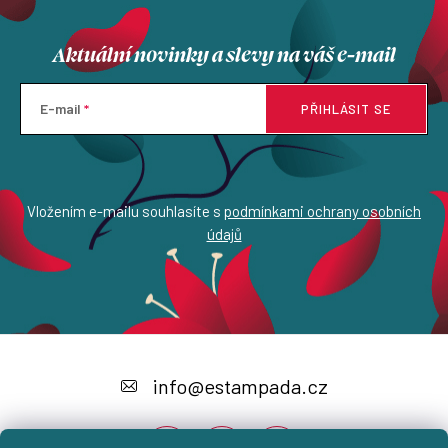
Aktuální novinky a slevy na váš e-mail
E-mail
PŘIHLÁSIT SE
Vložením e-mailu souhlasíte s
podmínkami ochrany osobních
údajů
Z
á
info
@
estampada.cz
p