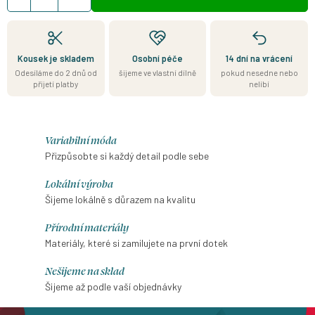
Kousek je skladem
Osobní péče
14 dní na vrácení
Odesíláme do 2 dnů od
šijeme ve vlastní dílně
pokud nesedne nebo
přijetí platby
nelíbí
Variabilní móda
Přizpůsobte si každý detail podle sebe
Lokální výroba
Šijeme lokálně s důrazem na kvalitu
Přírodní materiály
Materiály, které si zamilujete na první dotek
Nešijeme na sklad
Šijeme až podle vaší objednávky