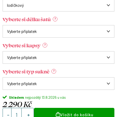
Vyberte si délku šatů
?
Vyberte si kapsy
?
Vyberte si typ sukně
?
Skladem
13.8.2026
2 290 Kč
Měrná
Vložit do košíku
cena: