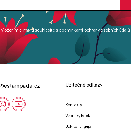
Vložením e-mailu souhlasíte s
podmínkami ochrany osobních údajů
Užitečné odkazy
@
estampada.cz
Kontakty
Vzorníky látek
Jak to funguje