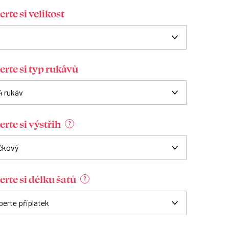
rte si velikost
erte si typ rukávů
rte si výstřih
?
erte si délku šatů
?