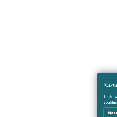
Nasta
Tento w
souhlas
Nast