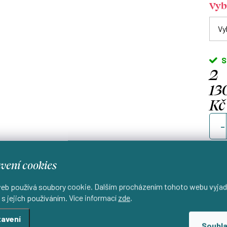
Vyb
S
2
13
Kč
Měrn
cena
vení cookies
eb používá soubory cookie. Dalším procházením tohoto webu vyjad
 s jejich používáním. Více informací
zde
.
Od
d
avení
Souhl