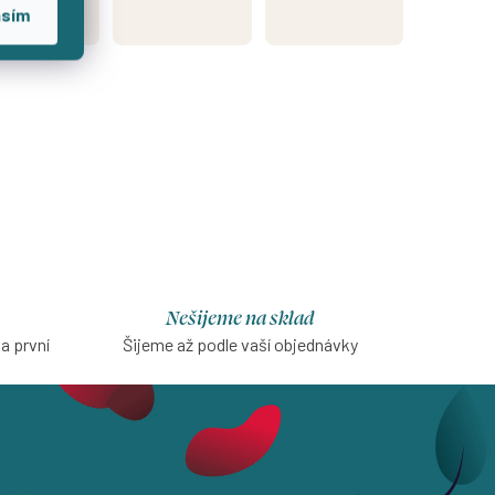
asím
platby
Nešijeme na sklad
na první
Šijeme až podle vaší objednávky