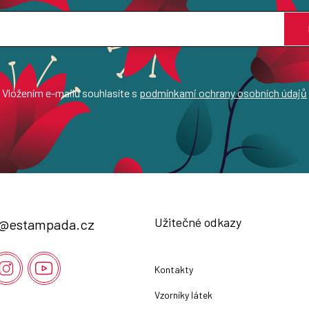
Vložením e-mailu souhlasíte s
podmínkami ochrany osobních údajů
Užitečné odkazy
@
estampada.cz
Kontakty
Vzorníky látek