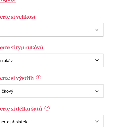
 informací
rte si velikost
erte si typ rukávů
rte si výstřih
?
erte si délku šatů
?