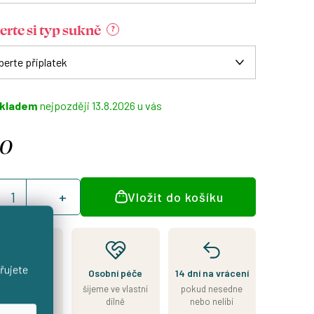
erte si typ sukně
?
kladem
13.8.2026
90
á
Vložit do košíku
:
řujete
Kousek je
Osobní péče
14 dní na vrácení
skladem
šijeme ve vlastní
pokud nesedne
esíláme do 2
dílně
nebo nelíbí
nů od přijetí