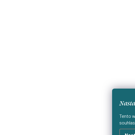
Nasta
Tento w
souhlas
Nast