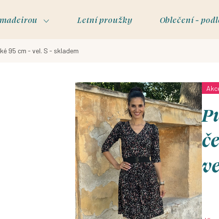
s madeirou
Letní proužky
Oblečení - podl
tké 95 cm - vel. S - skladem
Akc
Pu
če
ve