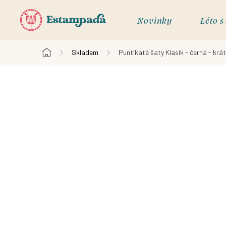
Přejít
na
Novinky
Léto 
obsah
Skladem
Puntíkaté šaty Klasik - černá - krá
Domů