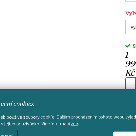
Vyb
S
1
9
Kč
Měrn
cena
vení cookies
eb používá soubory cookie. Dalším procházením tohoto webu vyjad
 s jejich používáním. Více informací
zde
.
Od
avení
d