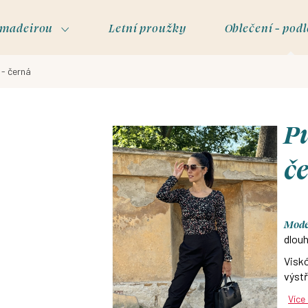
s madeirou
Letní proužky
Oblečení - podl
 - černá
Pu
č
Model
dlouh
Viskó
výstř
Více