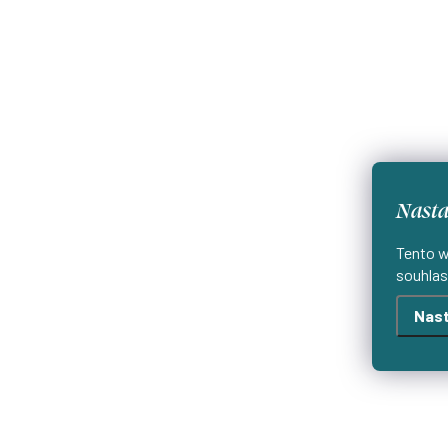
Nasta
Tento w
souhlas
Nast