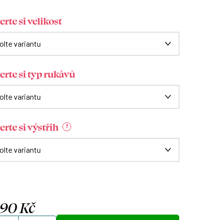
rte si velikost
erte si typ rukávů
rte si výstřih
?
090 Kč
á