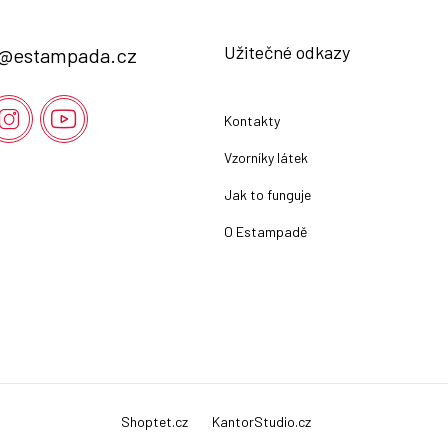
Užitečné odkazy
@
estampada.cz
Kontakty
Vzorníky látek
Jak to funguje
O Estampadě
Shoptet.cz
KantorStudio.cz