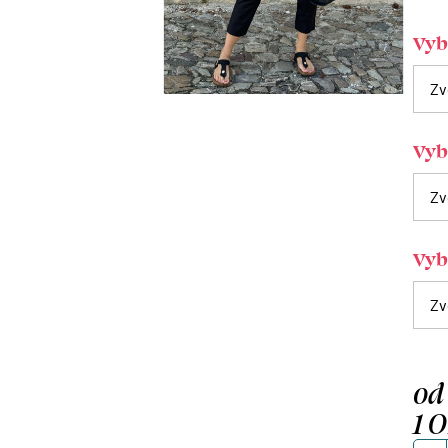
Vybe
Vyb
Vybe
od
1 
Měrn