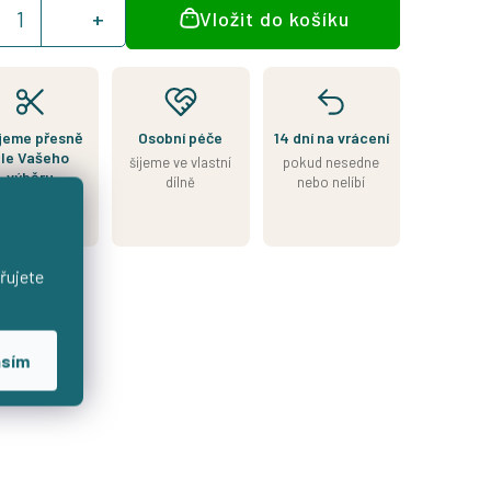
Vložit do košíku
:
jeme přesně
Osobní péče
14 dní na vrácení
le Vašeho
šijeme ve vlastní
pokud nesedne
výběru
dílně
nebo nelíbí
7–14 dní od
objednávky
řujete
asím