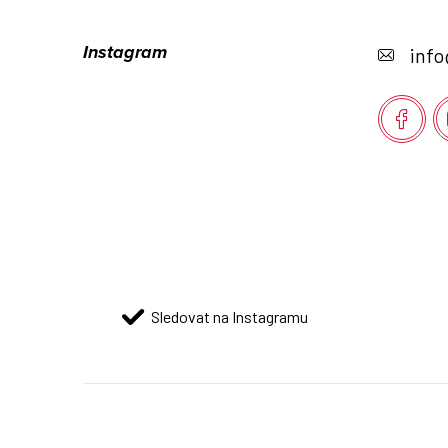
á
Instagram
info
p
a
t
í
Sledovat na Instagramu