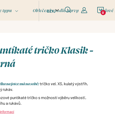
NÁKU
e typu
Oblečení - podle barvy
Tylové
CZK
KOŠÍ
ntíkaté tričko Klasik -
erná
ka na fotce má na sobě:
tričko vel. XS, kulatý výstřih,
ý rukáv.
zové puntíkaté tričko s možností výběru velikosti,
ihu a rukávů.
 informací