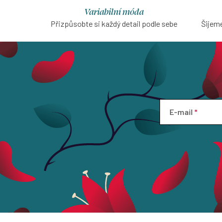
Variabilní móda
Přizpůsobte si každý detail podle sebe
Šijeme
E-mail
Z