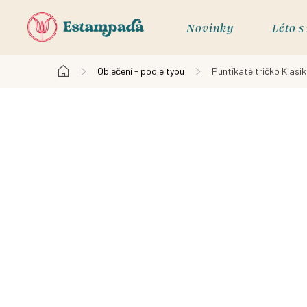
Přejít
na
Novinky
Léto 
obsah
Oblečení - podle typu
Puntíkaté tričko Klasik
Domů