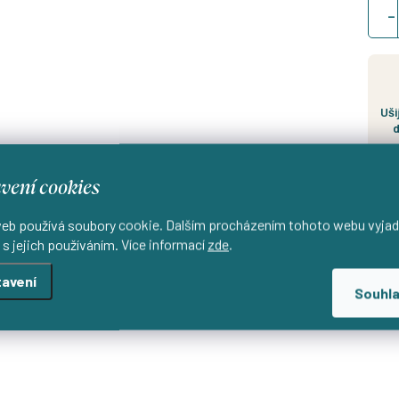
cena
Uši
d
vení cookies
eb používá soubory cookie. Dalším procházením tohoto webu vyjad
 s jejich používáním. Více informací
zde
.
avení
Souhl