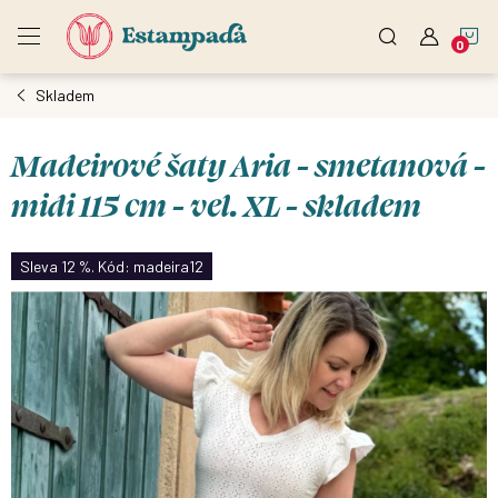
Přejít
N
na
obsah
Skladem
K
Madeirové šaty Aria - smetanová -
midi 115 cm - vel. XL - skladem
Sleva 12 %. Kód: madeira12