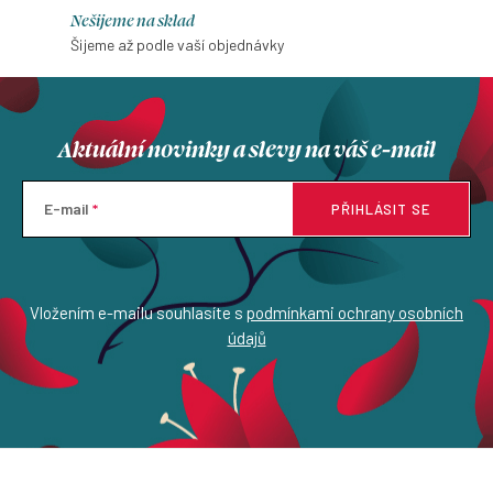
Nešijeme na sklad
Šijeme až podle vaší objednávky
Aktuální novinky a slevy na váš e-mail
E-mail
PŘIHLÁSIT SE
Vložením e-mailu souhlasíte s
podmínkami ochrany osobních
údajů
Z