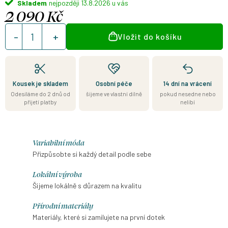
Skladem
13.8.2026
2 090 Kč
Měrná
Vložit do košíku
cena:
Kousek je skladem
Osobní péče
14 dní na vrácení
Odesíláme do 2 dnů od
šijeme ve vlastní dílně
pokud nesedne nebo
přijetí platby
nelíbí
Variabilní móda
Přizpůsobte si každý detail podle sebe
Lokální výroba
Šijeme lokálně s důrazem na kvalitu
Přírodní materiály
Materiály, které si zamilujete na první dotek