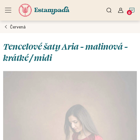
Přejít
N
na
obsah
Červená
K
Tencelové šaty Aria - malinová -
krátké / midi