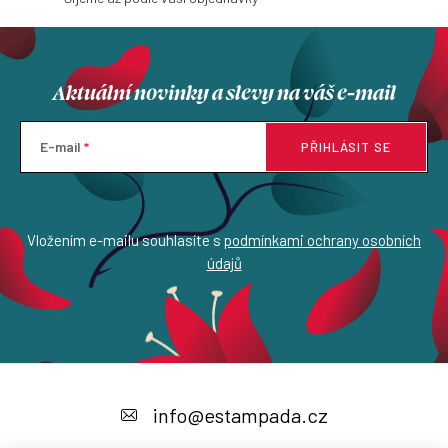
Aktuální novinky a slevy na váš e-mail
E-mail
PŘIHLÁSIT SE
Vložením e-mailu souhlasíte s
podmínkami ochrany osobních
údajů
Z
á
info
@
estampada.cz
p