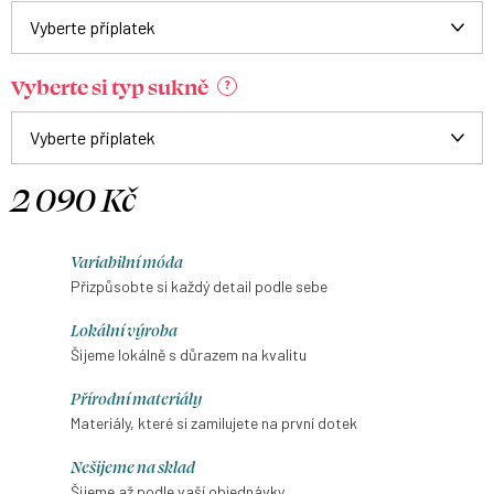
Vyberte si typ sukně
?
2 090 Kč
Měrná
cena:
Variabilní móda
Přizpůsobte si každý detail podle sebe
Lokální výroba
Šijeme lokálně s důrazem na kvalitu
Přírodní materiály
Materiály, které si zamilujete na první dotek
Nešijeme na sklad
Šijeme až podle vaší objednávky