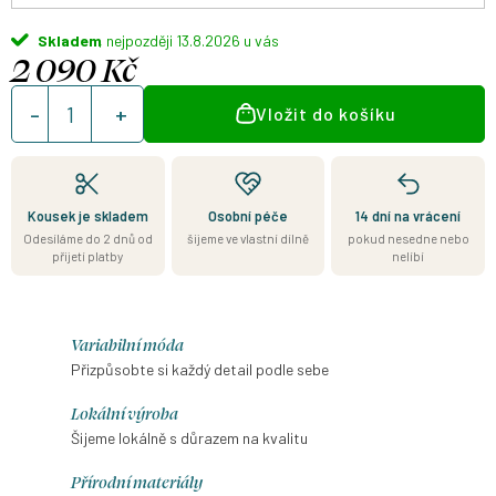
Skladem
13.8.2026
2 090 Kč
Měrná
Vložit do košíku
cena:
Kousek je skladem
Osobní péče
14 dní na vrácení
Odesíláme do 2 dnů od
šijeme ve vlastní dílně
pokud nesedne nebo
přijetí platby
nelíbí
Variabilní móda
Přizpůsobte si každý detail podle sebe
Lokální výroba
Šijeme lokálně s důrazem na kvalitu
Přírodní materiály