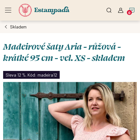
Přejít
N
na
obsah
Skladem
K
Madeirové šaty Aria - růžová -
krátké 95 cm - vel. XS - skladem
Sleva 12 %. Kód: madeira12