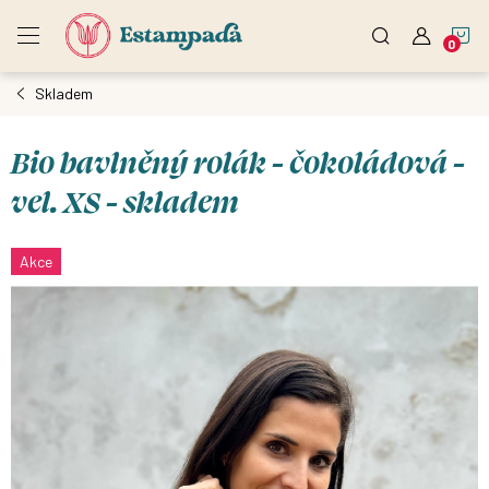
Přejít
N
na
obsah
Skladem
K
Bio bavlněný rolák - čokoládová -
vel. XS - skladem
Akce