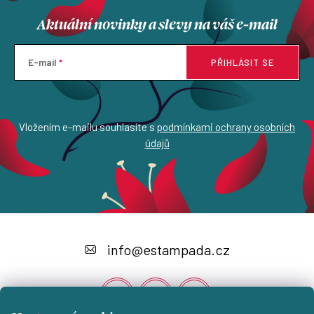
Aktuální novinky a slevy na váš e-mail
E-mail
PŘIHLÁSIT SE
Vložením e-mailu souhlasíte s
podmínkami ochrany osobních
údajů
Z
á
info
@
estampada.cz
p
a