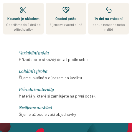
Kousek je skladem
Osobní péče
14 dní na vrácení
Odesíláme do 2 dnů od
šijeme ve vlastní dílně
pokud nesedne nebo
přijetí platby
nelíbí
Variabilní móda
Přizpůsobte si každý detail podle sebe
Lokální výroba
Šijeme lokálně s důrazem na kvalitu
Přírodní materiály
Materiály, které si zamilujete na první dotek
Nešijeme na sklad
Šijeme až podle vaší objednávky