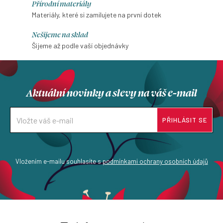
Přírodní materiály
Materiály, které si zamilujete na první dotek
Nešijeme na sklad
Šijeme až podle vaší objednávky
Aktuální novinky a slevy na váš e-mail
PŘIHLÁSIT SE
Vložením e-mailu souhlasíte s
podmínkami ochrany osobních údajů
Z