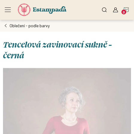
Přejít
N
na
obsah
Oblečení - podle barvy
K
Tencelová zavinovací sukně -
černá