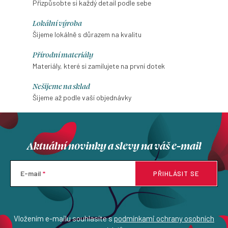
Přizpůsobte si každý detail podle sebe
Lokální výroba
Šijeme lokálně s důrazem na kvalitu
Přírodní materiály
Materiály, které si zamilujete na první dotek
Nešijeme na sklad
Šijeme až podle vaší objednávky
Aktuální novinky a slevy na váš e-mail
E-mail
PŘIHLÁSIT SE
Vložením e-mailu souhlasíte s
podmínkami ochrany osobních