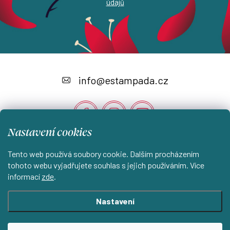
údajů
Z
á
info
@
estampada.cz
p
a
t
Nastavení cookies
í
Instagram
Tento web používá soubory cookie. Dalším procházením
tohoto webu vyjadřujete souhlas s jejich používáním. Více
informací
zde
.
Shoptet.cz
KantorStudio.cz
Nastavení