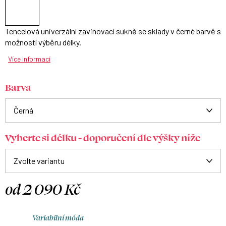
Tencelová univerzální zavinovací sukně se sklady v černé barvě s
možností výběru délky.
Více informací
Barva
Vyberte si délku - doporučení dle výšky níže
od
2 090 Kč
Měrná
cena:
Variabilní móda