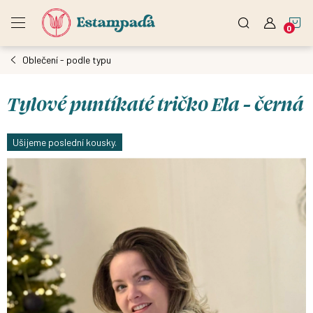
Přejít
N
na
obsah
Oblečení - podle typu
K
Tylové puntíkaté tričko Ela - černá
Ušijeme poslední kousky.