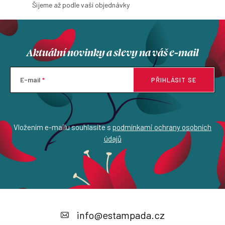
Šijeme až podle vaší objednávky
Aktuální novinky a slevy na váš e-mail
E-mail
PŘIHLÁSIT SE
Vložením e-mailu souhlasíte s
podmínkami ochrany osobních
údajů
Z
á
info
@
estampada.cz