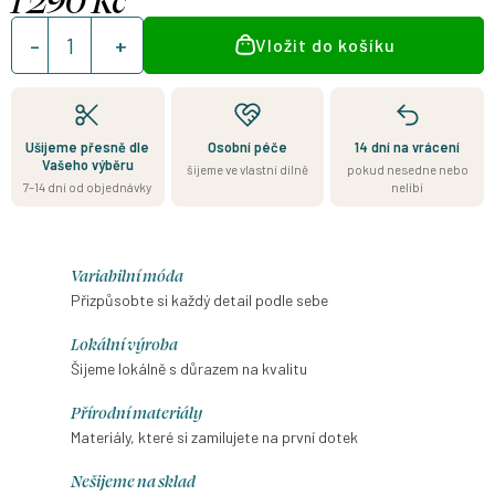
Měrná
Vložit do košíku
cena:
Ušijeme přesně dle
Osobní péče
14 dní na vrácení
Vašeho výběru
šijeme ve vlastní dílně
pokud nesedne nebo
7–14 dní od objednávky
nelíbí
Variabilní móda
Přizpůsobte si každý detail podle sebe
Lokální výroba
Šijeme lokálně s důrazem na kvalitu
Přírodní materiály
Materiály, které si zamilujete na první dotek
Nešijeme na sklad