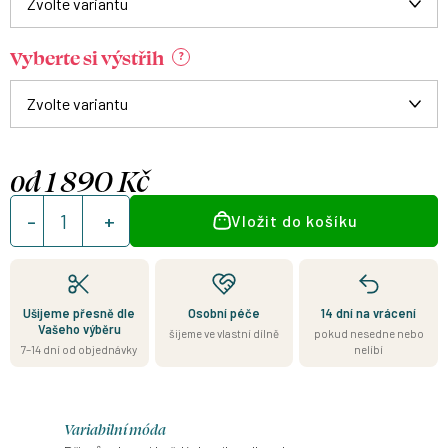
Vyberte si výstřih
?
od
1 890 Kč
Měrná
Vložit do košíku
cena:
Ušijeme přesně dle
Osobní péče
14 dní na vrácení
Vašeho výběru
šijeme ve vlastní dílně
pokud nesedne nebo
7–14 dní od objednávky
nelíbí
Variabilní móda