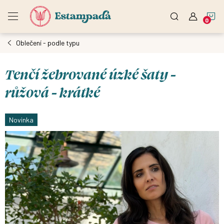
Přejít
N
na
obsah
Oblečení - podle typu
K
Tenčí žebrované úzké šaty -
růžová - krátké
Novinka