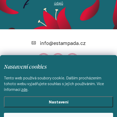
údajů
Z
á
info
@
estampada.cz
p
a
Nastavení cookies
t
í
Tento web používá soubory cookie. Dalším procházením
Instagram
tohoto webu vyjadřujete souhlas s jejich používáním. Více
informací
zde
.
Shoptet.cz
KantorStudio.cz
Nastavení