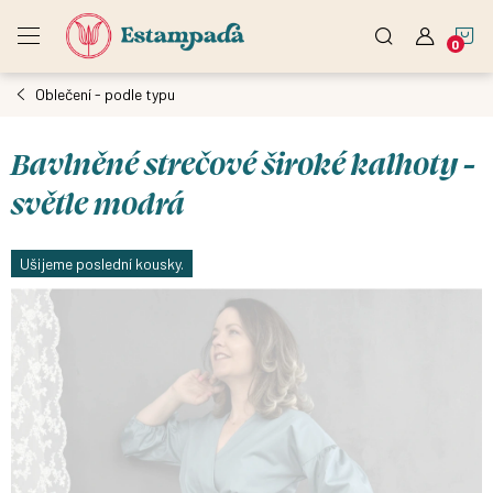
Přejít
N
na
obsah
Oblečení - podle typu
K
Bavlněné strečové široké kalhoty -
světle modrá
Ušijeme poslední kousky.