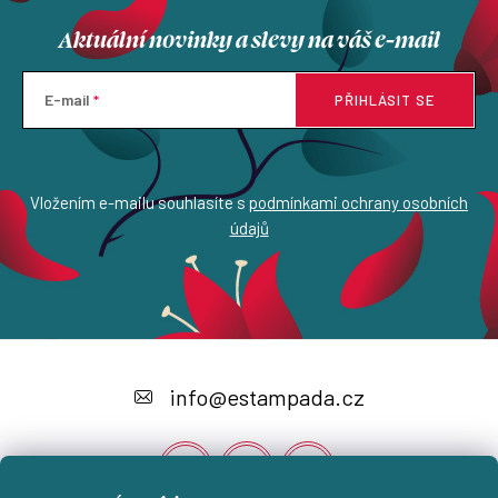
Aktuální novinky a slevy na váš e-mail
E-mail
PŘIHLÁSIT SE
Vložením e-mailu souhlasíte s
podmínkami ochrany osobních
údajů
Z
á
info
@
estampada.cz
p
a