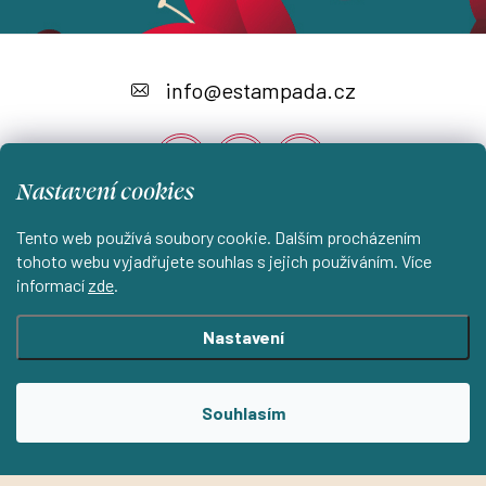
Z
á
info
@
estampada.cz
p
a
Nastavení cookies
t
í
Tento web používá soubory cookie. Dalším procházením
Instagram
tohoto webu vyjadřujete souhlas s jejich používáním. Více
informací
zde
.
Shoptet.cz
KantorStudio.cz
Nastavení
Copyright 2026
ESTAMPADA s.r.o.
. Všechna práva vyhrazena.
Souhlasím
Upravit nastavení cookies
Vytvořil Shoptet