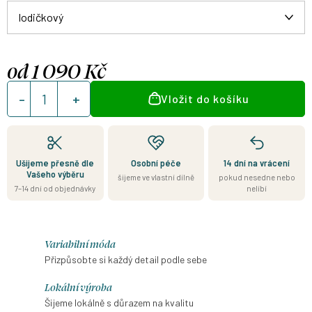
od
1 090 Kč
Měrná
Vložit do košíku
cena:
Ušijeme přesně dle
Osobní péče
14 dní na vrácení
Vašeho výběru
šijeme ve vlastní dílně
pokud nesedne nebo
7–14 dní od objednávky
nelíbí
Variabilní móda
Přizpůsobte si každý detail podle sebe
Lokální výroba
Šijeme lokálně s důrazem na kvalitu