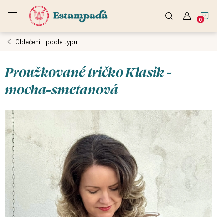
Přejít
N
na
obsah
Oblečení - podle typu
K
Proužkované tričko Klasik -
mocha-smetanová