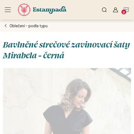
Přejít
N
na
obsah
Oblečení - podle typu
K
Bavlněné strečové zavinovací šaty
Mirabela - černá