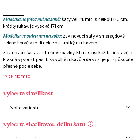
Modelka na fotce má na sobě:
šaty vel. M, midi s délkou 120 cm,
krátký rukáv, je vysoká 171 cm.
Modelka ve videu má na sobě:
zavinovací šaty v smaragdově
zelené barvě v midi délce a s krátkým rukávem.
Zavinovací šaty ze strečové bavlny, které sluší každé postavě a
krásně vykouzlí pas. Díky volbě rukávů a délky si je přizpůsobíte
přesně podle sebe.
Více informací
Vyberte si velikost
Vyberte si celkovou délku šatů
?