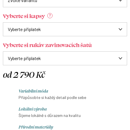
Vyberte si kapsy
?
Vyberte si rukáv zavinovacích šatů
od
2 790 Kč
Měrná
cena:
Variabilní móda
Přizpůsobte si každý detail podle sebe
Lokální výroba
Šijeme lokálně s důrazem na kvalitu
Přírodní materiály