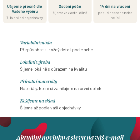
Ušijeme přesně dle
Osobní péče
14 dní na vrácení
Vašeho výběru
šijeme ve vlastní dílně
pokud nesedne nebo
7–14 dní od objednávky
nelíbí
Variabilní móda
Přizpůsobte si každý detail podle sebe
Lokální výroba
Šijeme lokálně s důrazem na kvalitu
Přírodní materiály
Materiály, které si zamilujete na první dotek
Nešijeme na sklad
Šijeme až podle vaší objednávky
Aktuální novinky a slevy na váš e-mail