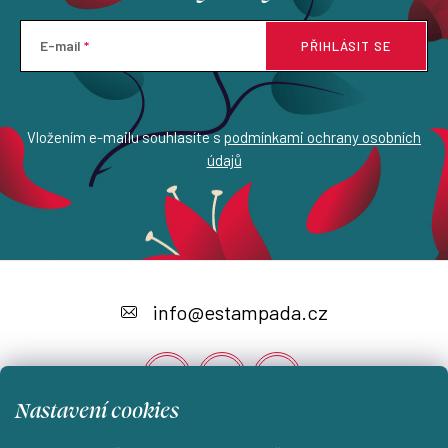
E-mail
PŘIHLÁSIT SE
Vložením e-mailu souhlasíte s
podmínkami ochrany osobních
údajů
Z
á
info
@
estampada.cz
p
a
t
Nastavení cookies
í