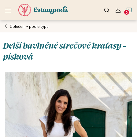
Přejít
N
na
obsah
Oblečení - podle typu
K
Delší bavlněné strečové kraťasy -
písková