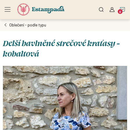
Přejít
N
na
obsah
Oblečení - podle typu
K
Delší bavlněné strečové kraťasy -
kobaltová