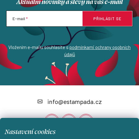
Aktuální novinky a slevy na váš e-mail
E-mail
PŘIHLÁSIT SE
Vložením e-mailu souhlasíte s
podmínkami ochrany osobních
údajů
Z
á
info
@
estampada.cz
p
a
t
Nastavení cookies