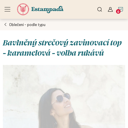
Přejít
N
na
obsah
Oblečení - podle typu
K
Bavlněný strečový zavinovací top
- karamelová - volba rukávů