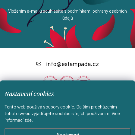
Vložením e-mailu souhlasíte s
podmínkami ochrany osobních
údajů
Z
á
info
@
estampada.cz
p
a
t
Nastavení cookies
í
Tento web používá soubory cookie. Dalším procházením
Instagram
tohoto webu vyjadřujete souhlas s jejich používáním. Více
informací
zde
.
Shoptet.cz
KantorStudio.cz
Nastavení